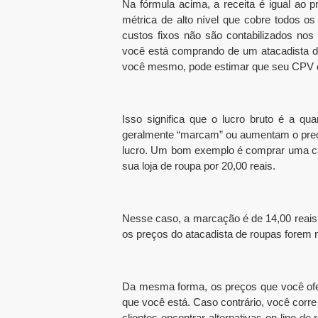
Na fórmula acima, a receita é igual ao
métrica de alto nível que cobre todos os
custos fixos não são contabilizados nos
você está comprando de um atacadista d
você mesmo, pode estimar que seu CPV é
Isso significa que o lucro bruto é a q
geralmente “marcam” ou aumentam o preç
lucro. Um bom exemplo é comprar uma cam
sua loja de roupa por 20,00 reais.
Nesse caso, a marcação é de 14,00 reais 
os preços do atacadista de roupas forem mu
Da mesma forma, os preços que você ofe
que você está. Caso contrário, você corre
clientes encontrar alternativas on-line 