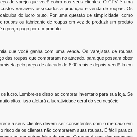
 preço de varejo que você cobra dos seus clientes. O CPV é uma
 custos variáveis ​​associados à produção e venda de roupas. Os
 cálculos do lucro bruto. Por uma questão de simplicidade, como
e roupas ou fabricante de roupas em vez de produzir um produto
 o preço pago por um produto.
uantia que você ganha com uma venda. Os varejistas de roupas
o das roupas que compraram no atacado, para que possam obter
iseta pelo preço de atacado de 6,00 reais e depois vendê-la em
de lucro. Lembre-se disso ao comprar inventário para sua loja. Se
ito altos, isso afetará a lucratividade geral do seu negócio.
rece a seus clientes devem ser consistentes com o mercado em
 o risco de os clientes não comprarem suas roupas. É fácil para os
de roupas ou em outras lojas de roupa. O preço é uma das maneiras