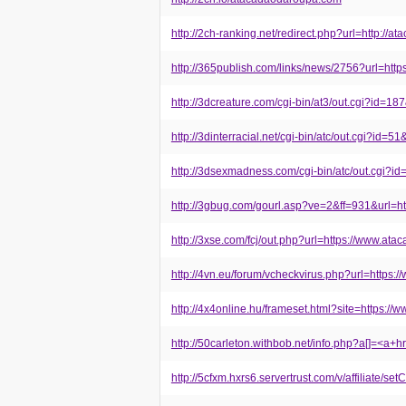
http://2ch-ranking.net/redirect.php?url=http://
http://365publish.com/links/news/2756?url=ht
http://3dcreature.com/cgi-bin/at3/out.cgi?id=
http://3dinterracial.net/cgi-bin/atc/out.cgi?id
http://3dsexmadness.com/cgi-bin/atc/out.cgi?
http://3gbug.com/gourl.asp?ve=2&ff=931&url=
http://3xse.com/fcj/out.php?url=https://www.a
http://4vn.eu/forum/vcheckvirus.php?url=https
http://4x4online.hu/frameset.html?site=https:/
http://50carleton.withbob.net/info.php?a[]=<a+
http://5cfxm.hxrs6.servertrust.com/v/affiliate