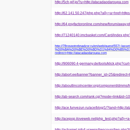
http://5ch.gif.jp/?u=http://atacadaodaroupa.com
http://62.141.50.247/php.php?a[]=<a+href=htt
http://64.psyfactoronline.com/new/forum/away
http://71240140.imcbasket.com/Card/index.p
http://78rospotrebnadzor.ru/en/web/
%D0%BA%D0%BE%D0%BD%D1%84%D0%B5%D1
redirect=http://atacadaodaroupa.com
http://906090.4-germany.de/tools/klick.php?cu
http://abort.ee/banner?banner_id=25&redirect
http://aboutlincolncenter.org/component/dmms
http://ab-search.com/rank.cgi?mode=link&id=1
http://ace.funvezun.ru/ace/blog/1/?land=http:/
http://acepop.iloveweb.net/php_test.php?a[]=<
http://achamel.info/Lyceens/liencours/lien.ph