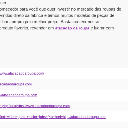
sso.
 fornecedor para você que quer investir no mercado das roupas de
vindos direto da fábrica e temos muitos modelos de peças de
elhor compra pelo melhor preço. Basta conferir nosso
produto favorito, revender em
e lucrar com
atacadão da roupa
s://www.atacadaodaroupa.com/
//atacadaodaroupa.com
tp://atacadaodaroupa.com
go.php?url=https://www.atacadaodaroupa.com
+find+video+game+tester+jobs+(<a+href=http://atacadaodaroupa.com