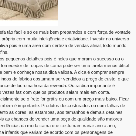
efa tão fácil e só os mais bem preparados e com força de vontade
própria com muita inteligência e criatividade. Investir no universo
tiva pois é uma área com certeza de vendas afinal, todo mundo
fins.
nos pequenos detalhes pois é neles que moram o sucesso ou o
 fornecedor de roupas de cama pode ser uma tarefa menos difícil
e bem e conheça nossa dica valiosa. A dica é comprar sempre
vindos de fábrica costumam ser vendidos a preço de custo, o que
nce de lucro na hora da revenda. Outra dica importante é
s vezes faz com que os produtos saiam mais em conta.
ialmente se o frete for grátis ou com um preço mais baixo. Ficar
também é importante. Produtos descosturados ou com falhas de
ento as cores, as estampas, aos tamanhos e demais detalhes
pois as chances de vender uma peça de qualidade são maiores
s tendências da moda cama que costumam variar ano a ano,
a infantis que variam de acordo com os personagens de