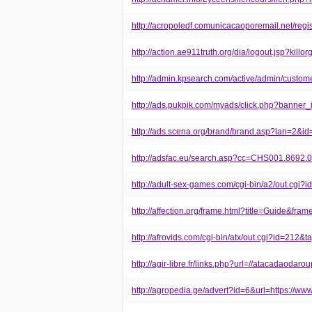
http://acropoledf.comunicacaoporemail.net/re
http://action.ae911truth.org/dia/logout.jsp?ki
http://admin.kpsearch.com/active/admin/cus
http://ads.pukpik.com/myads/click.php?banne
http://ads.scena.org/brand/brand.asp?lan=2&i
http://adsfac.eu/search.asp?cc=CHS001.869
http://adult-sex-games.com/cgi-bin/a2/out.cg
http://affection.org/frame.html?title=Guide&fr
http://afrovids.com/cgi-bin/atx/out.cgi?id=212
http://agir-libre.fr/links.php?url=//atacadaodar
http://agropedia.ge/advert?id=6&url=https://