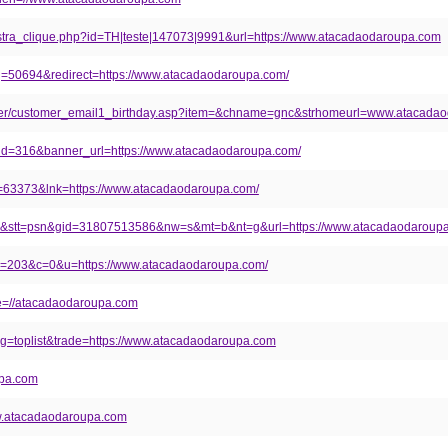
gistra_clique.php?id=TH|teste|147073|9991&url=https://www.atacadaodaroupa.com
llorg=50694&redirect=https://www.atacadaodaroupa.com/
tomer/customer_email1_birthday.asp?item=&chname=gnc&strhomeurl=www.atacad
r_id=316&banner_url=https://www.atacadaodaroupa.com/
d=63373&lnk=https://www.atacadaodaroupa.com/
2.0&stt=psn&gid=31807513586&nw=s&mt=b&nt=g&url=https://www.atacadaodaroup
i?id=203&c=0&u=https://www.atacadaodaroupa.com/
ame=//atacadaodaroupa.com
&tag=toplist&trade=https://www.atacadaodaroupa.com
oupa.com
www.atacadaodaroupa.com