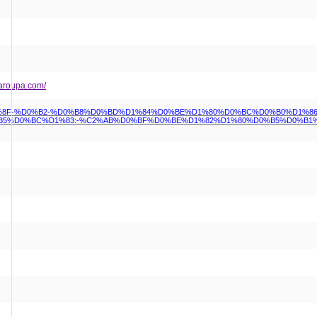
aroupa.com/
A%D0%B0%D0%B1%D1%80%D1%8F-%D0%B2-%D0%B8%D0%BD%D1%84%D0%BE%D1%
5%D0%BC%D1%83:-%C2%AB%D0%BF%D0%BE%D1%82%D1%80%D0%B5%D0%B1