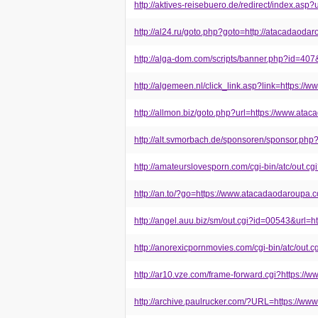
http://aktives-reisebuero.de/redirect/index.asp
http://al24.ru/goto.php?goto=http://atacadaoda
http://alga-dom.com/scripts/banner.php?id=40
http://algemeen.nl/click_link.asp?link=https:/
http://allmon.biz/goto.php?url=https://www.ata
http://alt.svmorbach.de/sponsoren/sponsor.ph
http://amateurslovesporn.com/cgi-bin/atc/out.
http://an.to/?go=https://www.atacadaodaroupa.
http://angel.auu.biz/sm/out.cgi?id=00543&url=
http://anorexicpornmovies.com/cgi-bin/atc/out
http://ar10.vze.com/frame-forward.cgi?https:/
http://archive.paulrucker.com/?URL=https://w