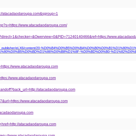
ps://atacadaodaroupa.com&sgroup=1
.php?s=https://www.atacadaodaroupa.com/
hp?direct=1&checker=&Owerview=0&PID=71240140466&ref=https://www.atacadaod
guest/557/-/asset_publisher/eLX6/content/20-%D0%B4%D0%B5%D0%B
%80%D0%B5%D0%BD%D1%86%D0%B8%D1%8F-%D0%BD%D0%B0-%D1%82%D0%B
rl=https://www.atacadaodaroupa.com
=https://www.atacadaodaroupa.com
/handoff?back_url=http://atacadaodaroupa.com
07&url=https://www.atacadaodaroupa.com
/atacadaodaroupa.com
a+href=http://atacadaodaroupa.com
p?lien=//www.atacadaodaroupa.com