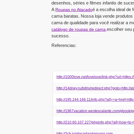
desenhos, séries e filmes infantis de suce
A
é a escolha ideal de
Roupas no Atacado
cama baratas. Nossa loja vende produtos 
cama de qualidade para você realizar a m
escolher seu 
catálogo de roupas de cama,
sucesso.
Referencias:
http://1000love.net/lovelove/link.php?url=http
http://14dney.ru/bitrix/redirect.php?goto=http:
http://195.244.166.11/info.php?a[]=<a+href=ht
http://1967vacation.westescalante.com/gbook/
http://210.60.107.227/phpinfo.php?a[]=how+to
http://2ch.io/atacadaodaroupa.com