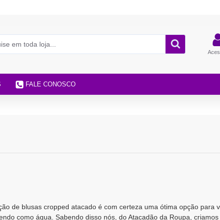
Aces
S
FALE CONOSCO
ção de blusas cropped atacado é com certeza uma ótima opção para 
ndendo como água. Sabendo disso nós, do Atacadão da Roupa, criamo