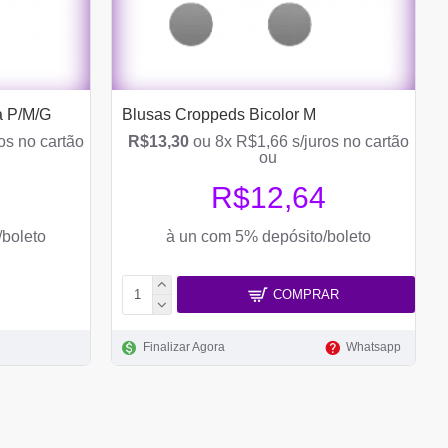
a P/M/G
Blusas Croppeds Bicolor M
os no cartão
R$13,30
ou 8x R$1,66 s/juros no cartão
ou
9
R$12,64
/boleto
à un com 5% depósito/boleto
COMPRAR
Finalizar Agora
Whatsapp