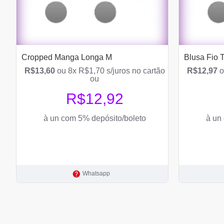
Cropped Manga Longa M
Blusa Fio 
R$13,60
ou 8x R$1,70 s/juros no cartão
R$12,97
o
ou
R$12,92
à un com 5% depósito/boleto
à un
Whatsapp