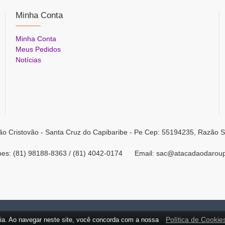
Minha Conta
Minha Conta
Meus Pedidos
Notícias
ão Cristovão - Santa Cruz do Capibaribe - Pe Cep: 55194235, Razão S
ones: (81) 98188-8363 / (81) 4042-0174 Email: sac@atacadaodarou
Política de Cookie
ia. Ao navegar neste site, você concorda com a nossa