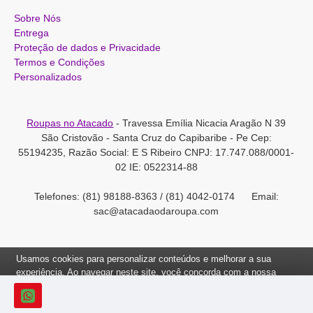
Sobre Nós
Entrega
Proteção de dados e Privacidade
Termos e Condições
Personalizados
Roupas no Atacado
- Travessa Emília Nicacia Aragão N 39
São Cristovão - Santa Cruz do Capibaribe - Pe Cep:
55194235, Razão Social: E S Ribeiro CNPJ: 17.747.088/0001-
02 IE: 0522314-88
Telefones: (81) 98188-8363 / (81) 4042-0174 Email:
sac@atacadaodaroupa.com
Usamos cookies para personalizar conteúdos e melhorar a sua
experiência. Ao navegar neste site, você concorda com a nossa
Política de Cookies.
Roupas no Atacado 2012-2022, Todos os direitos reservados.
Ok, Entendi