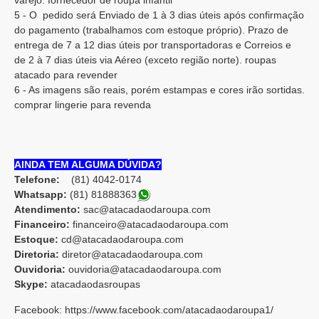
varejo. fornecedor de roupa infantil
5 - O pedido será Enviado de 1 à 3 dias úteis após confirmação
do pagamento (trabalhamos com estoque próprio). Prazo de
entrega de 7 a 12 dias úteis por transportadoras e Correios e
de 2 à 7 dias úteis via Aéreo (exceto região norte). roupas
atacado para revender
6 - As imagens são reais, porém estampas e cores irão sortidas.
comprar lingerie para revenda
AINDA TEM ALGUMA DÚVIDA?
Telefone:
(81) 4042-0174
Whatsapp:
(81) 8188836
3
Atendimento:
sac@atacadaodaroupa.com
Financeiro:
financeiro@atacadaodaroupa.com
Estoque:
cd@atacadaodaroupa.com
Diretoria:
diretor@atacadaodaroupa.com
Ouvidoria:
ouvidoria@atacadaodaroupa.com
Skype:
atacadaodasroupas
Facebook: https://www.facebook.com/atacadaodaroupa1/