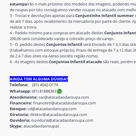
estampa
irão o mais próximo dos modelos das imagens, podendo mud
de roupas por isto conseguimos vender roupas no atacado com melh
3 - Trocas e devoluções apenas para
Conjuntinho Infantil summer
c
de até 7 dias. após recebimento da mercadoria por parte do cliente. A
realizar a troca.
4 - Pedido mínimo para compras em atacado destes
Conjunto Infanti
200,00 será considerado varejo e cobrado preço de varejo.
5 - O pedido destes
Conjuntos Infantil
será Enviado de 1 à 3 dias ú
(trabalhamos com estoque próprio). Prazo de entrega de 7 a 12 dias út
de 2 à 7 dias úteis via Aéreo (exceto região norte).
6 - As imagens destes
Conjuntos Infantil atacado
são reais, porém e
AINDA TEM ALGUMA DÚVIDA?
Telefone:
(81) 4042-0174
Whatsapp:
(81) 8188836
3
Atendimento:
sac@atacadaodaroupa.com
Financeiro:
financeiro@atacadaodaroupa.com
Estoque:
cd@atacadaodaroupa.com
Diretoria:
diretor@atacadaodaroupa.com
Ouvidoria:
ouvidoria@atacadaodaroupa.com
Skype:
atacadaodasroupas