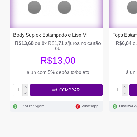
Body Suplex Estampado e Liso M
Tops Esta
R$13,68
ou 8x R$1,71 s/juros no cartão
R$6,84
ou
ou
R$13,00
à un com 5% depósito/boleto
à un
COMPRAR
Finalizar Agora
Whatsapp
Finalizar 