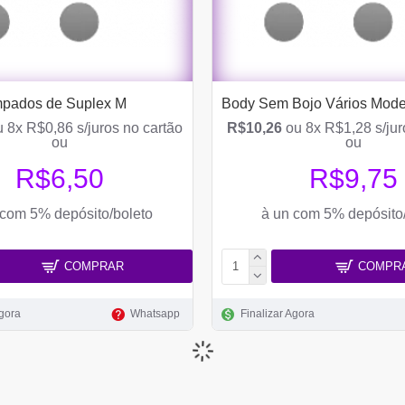
mpados de Suplex M
Body Sem Bojo Vários Mode
 8x R$0,86 s/juros no cartão
R$10,26
ou 8x R$1,28 s/jur
ou
ou
R$6,50
R$9,75
 com 5% depósito/boleto
à un com 5% depósito
COMPRAR
COMPR
Agora
Whatsapp
Finalizar Agora