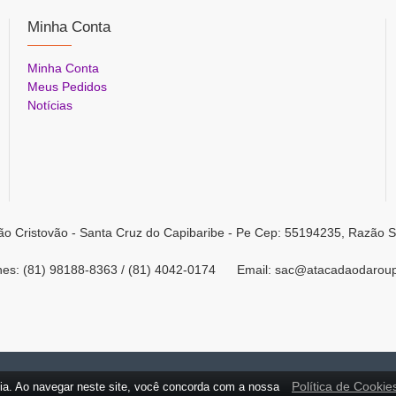
Minha Conta
Minha Conta
Meus Pedidos
Notícias
ão Cristovão - Santa Cruz do Capibaribe - Pe Cep: 55194235, Razão S
ones: (81) 98188-8363 / (81) 4042-0174 Email: sac@atacadaodarou
Política de Cookie
ia. Ao navegar neste site, você concorda com a nossa