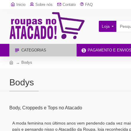
Inicio
Sobre nós
Contato
FAQ
Loja
CATEGORIAS
PAGAMENTO E ENVIO
Bodys
Bodys
Body, Croppeds e Tops no Atacado
A moda feminina nos últimos anos vem pendendo cada vez mais
país e pensando nisso o Atacadão da Roupa, loja reconhecida p