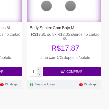
los M
Body Suplex Com Bojo M
os no cartão
R$18,81
ou 8x R$2,35 s/juros no cartão
ou
R$17,87
/boleto
à un com 5% depósito/boleto
AR
COMPRAR
Whatsapp
Finalizar Agora
Whatsapp