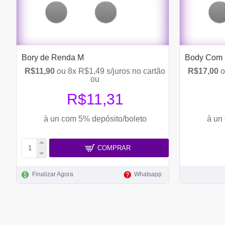
Bory de Renda M
Body Com S
R$11,90
ou 8x R$1,49 s/juros no cartão
R$17,00
o
ou
R$11,31
à un com 5% depósito/boleto
à un
COMPRAR
Finalizar Agora
Whatsapp