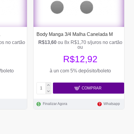
a
Body Manga 3/4 Malha Canelada M
os no cartão
R$13,60
ou 8x R$1,70 s/juros no cartão
ou
5
R$12,92
/boleto
à un com 5% depósito/boleto
COMPRAR
Finalizar Agora
Whatsapp