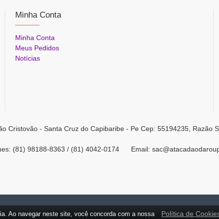
Minha Conta
Minha Conta
Meus Pedidos
Notícias
ão Cristovão - Santa Cruz do Capibaribe - Pe Cep: 55194235, Razão S
ones: (81) 98188-8363 / (81) 4042-0174 Email: sac@atacadaodarou
Política de Cookie
ia. Ao navegar neste site, você concorda com a nossa