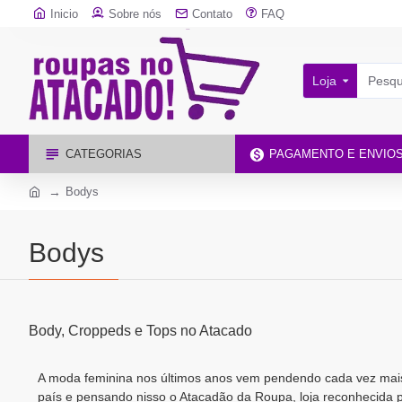
Inicio
Sobre nós
Contato
FAQ
Loja
CATEGORIAS
PAGAMENTO E ENVIO
Bodys
Bodys
Body, Croppeds e Tops no Atacado
A moda feminina nos últimos anos vem pendendo cada vez mais
país e pensando nisso o Atacadão da Roupa, loja reconhecida p