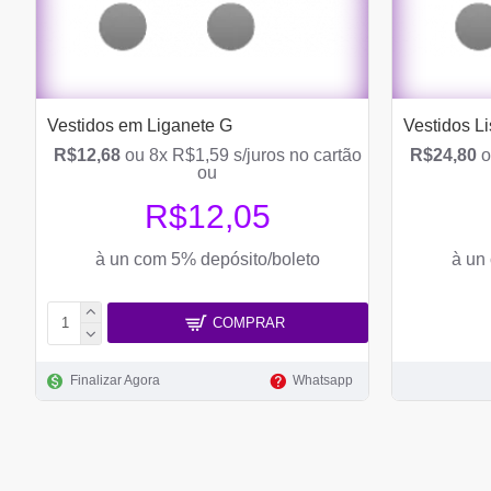
Vestidos em Liganete G
Vestidos L
R$12,68
ou 8x R$1,59 s/juros no cartão
R$24,80
o
ou
R$12,05
à un com 5% depósito/boleto
à un
COMPRAR
Finalizar Agora
Whatsapp