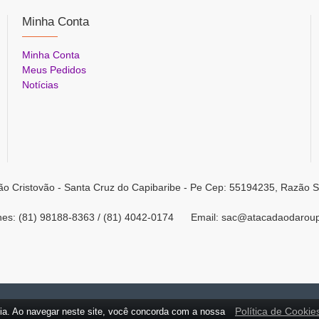
Minha Conta
Minha Conta
Meus Pedidos
Notícias
ão Cristovão - Santa Cruz do Capibaribe - Pe Cep: 55194235, Razão S
ones: (81) 98188-8363 / (81) 4042-0174 Email: sac@atacadaodarou
Política de Cookie
ia. Ao navegar neste site, você concorda com a nossa