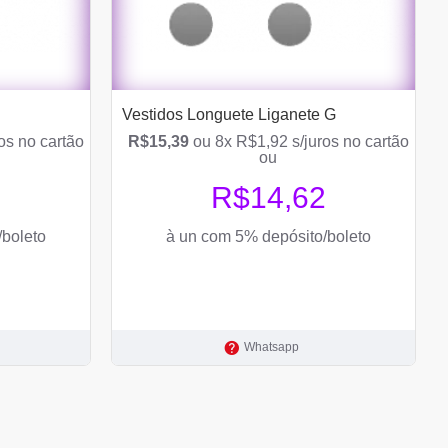
Vestidos Longuete Liganete G
os no cartão
R$15,39
ou 8x R$1,92 s/juros no cartão
ou
4
R$14,62
/boleto
à un com 5% depósito/boleto
Whatsapp