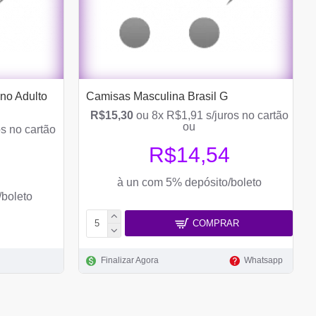
no Adulto
Camisas Masculina Brasil G
R$15,30
ou 8x R$1,91 s/juros no cartão
ou
s no cartão
R$14,54
à un com 5% depósito/boleto
/boleto
COMPRAR
Finalizar Agora
Whatsapp