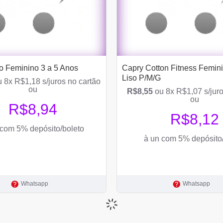
o Feminino 3 a 5 Anos
Capry Cotton Fitness Femini
Liso P/M/G
 8x R$1,18 s/juros no cartão
ou
R$8,55
ou 8x R$1,07 s/juro
ou
R$8,94
R$8,12
 com 5% depósito/boleto
à un com 5% depósito
Whatsapp
Whatsapp