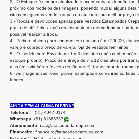
2 - O Estoque é sempre atualizado e acompanha as tendências d
próximo dos modelos das imagens, podendo mudar alguns detalh
isto conseguimos vender roupas no atacado com melhor preço do
3 - Trocas e devoluções apenas para Vestidos Estampados Crepe
prazo de até 7 dias. após recebimento da mercadoria por parte do
possível realizar a troca.
4 - Pedido mínimo para compras em atacado é de 200,00, abaixo
varejo e cobrado preço de varejo. loja de vestidos femininos
5 - O pedido será Enviado de 1 à 3 dias úteis após confirmaçã
estoque próprio). Prazo de entrega de 7 a 12 dias úteis por trans
dias úteis via Aéreo (exceto região norte). fornecedor de roupas
6 - As imagens são reais, porém estampas e cores irão sortidas. c
fabrica
AINDA TEM ALGUMA DÚVIDA?
Telefone:
(81) 4042-0174
Whatsapp:
(81) 81888363
Atendimento:
sac@atacadaodaroupa.com
Financeiro:
financeiro@atacadaodaroupa.com
Estoque:
cd@atacadaodaroupa.com