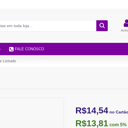
Aces
S
FALE CONOSCO
e Listrado
R$14,54
no Cartã
R$13,81
com 5%