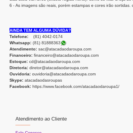
6 - As imagens são reais, porém estampas e cores irão sortidas.
AINDA TEM ALGUMA DÚVIDA?
Telefone:
(81) 4042-0174
Whatsapp:
(81) 81888363
Atendimento:
sac@atacadaodaroupa.com
Financeiro:
financeiro@atacadaodaroupa.com
Estoque:
cd@atacadaodaroupa.com
Diretoria:
diretor@atacadaodaroupa.com
Ouvidoria:
ouvidoria@atacadaodaroupa.com
Skype:
atacadaodasroupas
Facebook:
https://www.facebook.com/atacadaodaroupa1/
Atendimento ao Cliente
Fale Conosco