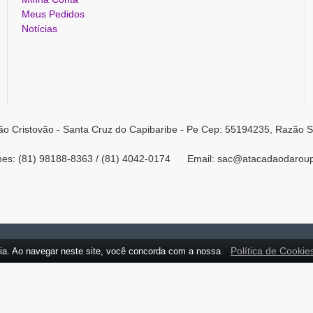
Meus Pedidos
Notícias
ão Cristovão - Santa Cruz do Capibaribe - Pe Cep: 55194235, Razão S
ones: (81) 98188-8363 / (81) 4042-0174 Email: sac@atacadaodarou
Política de Cookie
ia. Ao navegar neste site, você concorda com a nossa