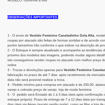
MODELO: conforme a foto
OBSERVAÇÕES IMPORTANTES:
1 - O envio de
Vestido Feminino Caneladinho Gola Alta
, mode
roupas por atacado são feitas de formas sortidas e de acordo co
porém tamanhos irão conforme o que estiver na descrição do pro
2 - O Estoque é sempre atualizado e acompanha as tendências d
próximo dos modelos das imagens, podendo mudar alguns detalh
isto conseguimos vender roupas no atacado com melhor preço d
online
3 - Trocas e devoluções apenas para
Vestido Feminino Canelad
fabricação no prazo de até 7 dias. após recebimento da mercadori
data não será possível realizar a troca.
4 - Pedido mínimo para compras em atacado é de 200,00, abaixo
varejo e cobrado preço de varejo. loja de moda feminina
5 - O pedido será Enviado de 1 à 3 dias úteis após confirmaçã
estoque próprio). Prazo de entrega de 7 a 12 dias úteis por trans
dias úteis via Aéreo (exceto região norte). como se filiar a loja de