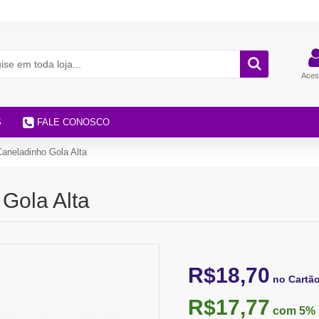
Aces
S
FALE CONOSCO
aneladinho Gola Alta
Gola Alta
R$18,70
no Cartã
R$17,77
com 5%