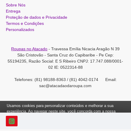
Sobre Nós
Entrega
Proteção de dados e Privacidade
Termos e Condições
Personalizados
Roupas no Atacado
- Travessa Emília Nicacia Aragão N 39
São Cristovão - Santa Cruz do Capibaribe - Pe Cep:
55194235, Razão Social: E S Ribeiro CNPJ: 17.747.088/0001-
02 IE: 0522314-88
Telefones: (81) 98188-8363 / (81) 4042-0174 Email:
sac@atacadaodaroupa.com
Usamos cookies para personalizar conteúdos e melhorar a sua
experiência. Ao navegar neste site, você concorda com a nossa
Política de Cookies.
Roupas no Atacado 2012-2022, Todos os direitos reservados.
Ok, Entendi