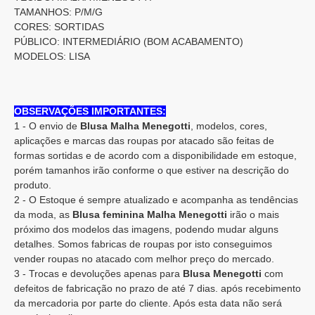
TAMANHOS: P/M/G
CORES: SORTIDAS
PÚBLICO: INTERMEDIÁRIO (BOM ACABAMENTO)
MODELOS: LISA
OBSERVAÇÕES IMPORTANTES:
1 - O envio de
Blusa Malha Menegotti
, modelos, cores,
aplicações e marcas das roupas por atacado são feitas de
formas sortidas e de acordo com a disponibilidade em estoque,
porém tamanhos irão conforme o que estiver na descrição do
produto.
2 - O Estoque é sempre atualizado e acompanha as tendências
da moda, as
Blusa feminina
Malha Menegotti
irão o mais
próximo dos modelos das imagens, podendo mudar alguns
detalhes. Somos fabricas de roupas por isto conseguimos
vender roupas no atacado com melhor preço do mercado.
3 - Trocas e devoluções apenas para
Blusa
Menegotti
com
defeitos de fabricação no prazo de até 7 dias. após recebimento
da mercadoria por parte do cliente. Após esta data não será