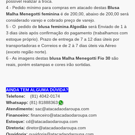
possível realizar a troca.
4 - Pedido mínimo para compras em atacado destas
Blusa
Malha Menegotti feminina
é de 200,00, abaixo de 200,00 será
considerado varejo e cobrado preço de varejo.
5 - O pedido de
blusa feminina Algodão
será Enviado de 1 à
3 dias úteis após confirmação do pagamento (trabalhamos com
estoque próprio). Prazo de entrega de 7 a 12 dias úteis por
transportadoras e Correios e de 2 à 7 dias úteis via Aéreo
(exceto região norte).
6 - As imagens destas
blusa Malha Menegotti Fio 30
são
reais, porém estampas e cores irão sortidas.
AINDA TEM ALGUMA DÚVIDA?
Telefone:
(81) 4042-0174
Whatsapp:
(81) 8188836
3
Atendimento:
sac@atacadaodaroupa.com
Financeiro:
financeiro@atacadaodaroupa.com
Estoque:
cd@atacadaodaroupa.com
Diretoria:
diretor@atacadaodaroupa.com
Ouvidoria:
ouvidoria@atacadaodaroupa.com