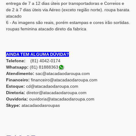
entrega de 7 a 12 dias úteis por transportadoras e Correios e
de 2 à 7 dias úteis via Aéreo (exceto região norte). roupa barata
atacado
6 - As imagens são reais, porém estampas e cores irão sortidas.
roupas feminina atacado direto da fabrica
AINDA TEM ALGUMA DÚVIDA?
Telefone:
(81) 4042-0174
Whatsapp:
(81) 8188836
3
Atendimento:
sac@atacadaodaroupa.com
Financeiro:
financeiro@atacadaodaroupa.com
Estoque:
cd@atacadaodaroupa.com
Diretoria:
diretor@atacadaodaroupa.com
Ouvidoria:
ouvidoria@atacadaodaroupa.com
Skype:
atacadaodasroupas