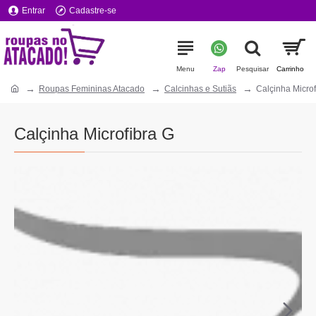
Entrar
Cadastre-se
Roupas Femininas Atacado
Calcinhas e Sutiãs
Calçinha Microf
Calçinha Microfibra G