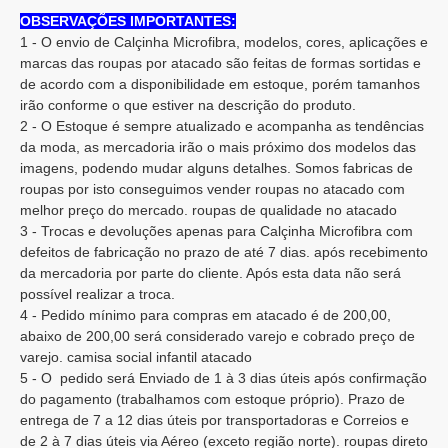
OBSERVAÇÕES IMPORTANTES:
1 - O envio de Calçinha Microfibra, modelos, cores, aplicações e
marcas das roupas por atacado são feitas de formas sortidas e
de acordo com a disponibilidade em estoque, porém tamanhos
irão conforme o que estiver na descrição do produto.
2 - O Estoque é sempre atualizado e acompanha as tendências
da moda, as mercadoria irão o mais próximo dos modelos das
imagens, podendo mudar alguns detalhes. Somos fabricas de
roupas por isto conseguimos vender roupas no atacado com
melhor preço do mercado. roupas de qualidade no atacado
3 - Trocas e devoluções apenas para Calçinha Microfibra com
defeitos de fabricação no prazo de até 7 dias. após recebimento
da mercadoria por parte do cliente. Após esta data não será
possível realizar a troca.
4 - Pedido mínimo para compras em atacado é de 200,00,
abaixo de 200,00 será considerado varejo e cobrado preço de
varejo. camisa social infantil atacado
5 - O pedido será Enviado de 1 à 3 dias úteis após confirmação
do pagamento (trabalhamos com estoque próprio). Prazo de
entrega de 7 a 12 dias úteis por transportadoras e Correios e
de 2 à 7 dias úteis via Aéreo (exceto região norte). roupas direto