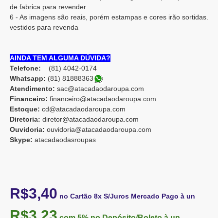
de fabrica para revender
6 - As imagens são reais, porém estampas e cores irão sortidas.
vestidos para revenda
AINDA TEM ALGUMA DÚVIDA?
Telefone:
(81) 4042-0174
Whatsapp:
(81) 8188836
3
Atendimento:
sac@atacadaodaroupa.com
Financeiro:
financeiro@atacadaodaroupa.com
Estoque:
cd@atacadaodaroupa.com
Diretoria:
diretor@atacadaodaroupa.com
Ouvidoria:
ouvidoria@atacadaodaroupa.com
Skype:
atacadaodasroupas
R$3,40
no Cartão 8x S/Juros Mercado Pago à un
R$3,23
com 5%
no Depósito/Boleto à un