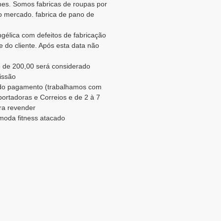
es. Somos fabricas de roupas por
o mercado. fabrica de pano de
ngélica com defeitos de fabricação
 do cliente. Após esta data não
 de 200,00 será considerado
issão
o do pagamento (trabalhamos com
portadoras e Correios e de 2 à 7
ara revender
 moda fitness atacado