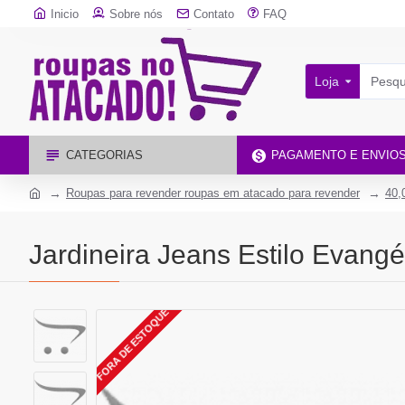
Inicio
Sobre nós
Contato
FAQ
Loja
CATEGORIAS
PAGAMENTO E ENVIO
Roupas para revender roupas em atacado para revender
40,
Jardineira Jeans Estilo Evangé
FORA DE ESTOQUE