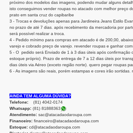
próximo dos modelos das imagens, podendo mudar alguns detalh
isto conseguimos vender roupas no atacado com melhor preço d
prato em santa cruz do capibaribe
3 - Trocas e devoluções apenas para Jardineira Jeans Estilo Eva
no prazo de até 7 dias. após recebimento da mercadoria por parte
será possível realizar a troca.
4 - Pedido mínimo para compras em atacado é de 200,00, abaixo
varejo e cobrado preço de varejo. revender roupas e ganhar com
5 - O pedido será Enviado de 1 à 3 dias úteis após confirmaçã
estoque próprio). Prazo de entrega de 7 a 12 dias úteis por trans
dias úteis via Aéreo (exceto região norte). quero pegar roupas p
6 - As imagens são reais, porém estampas e cores irão sortidas.
AINDA TEM ALGUMA DÚVIDA?
Telefone:
(81) 4042-0174
Whatsapp:
(81) 8188836
3
Atendimento:
sac@atacadaodaroupa.com
Financeiro:
financeiro@atacadaodaroupa.com
Estoque:
cd@atacadaodaroupa.com