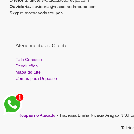
Diretoria:
diretor@atacadaodaroupa.com
Ouvidoria:
ouvidoria@atacadaodaroupa.com
Skype:
atacadaodasroupas
Atendimento ao Cliente
Fale Conosco
Devoluções
Mapa do Site
Contas para Depósito
Roupas no Atacado
- Travessa Emília Nicacia Aragão N 39 S
Telef