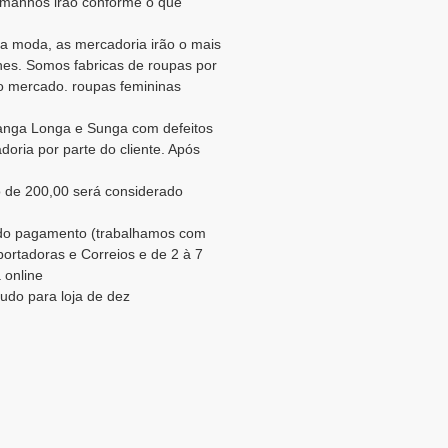
tamanhos irão conforme o que
a moda, as mercadoria irão o mais
es. Somos fabricas de roupas por
o mercado. roupas femininas
Manga Longa e Sunga com defeitos
oria por parte do cliente. Após
 de 200,00 será considerado
o do pagamento (trabalhamos com
portadoras e Correios e de 2 à 7
 online
tudo para loja de dez