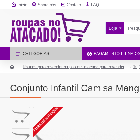
Inicio
Sobre nós
Contato
FAQ
Loja
CATEGORIAS
PAGAMENTO E ENVIO
Roupas para revender roupas em atacado para revender
10,
Conjunto Infantil Camisa Man
FORA DE ESTOQUE