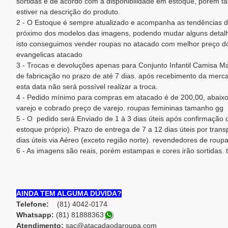
sortidas e de acordo com a disponibilidade em estoque, porém 
estiver na descrição do produto.
2 - O Estoque é sempre atualizado e acompanha as tendências d
próximo dos modelos das imagens, podendo mudar alguns detalh
isto conseguimos vender roupas no atacado com melhor preço d
evangelicas atacado
3 - Trocas e devoluções apenas para Conjunto Infantil Camisa 
de fabricação no prazo de até 7 dias. após recebimento da mercad
esta data não será possível realizar a troca.
4 - Pedido mínimo para compras em atacado é de 200,00, abaixo
varejo e cobrado preço de varejo. roupas femininas tamanho gg
5 - O pedido será Enviado de 1 à 3 dias úteis após confirmaçã
estoque próprio). Prazo de entrega de 7 a 12 dias úteis por trans
dias úteis via Aéreo (exceto região norte). revendedores de roupa
6 - As imagens são reais, porém estampas e cores irão sortidas. 
AINDA TEM ALGUMA DÚVIDA?
Telefone:
(81) 4042-0174
Whatsapp:
(81) 8188836
3
Atendimento:
sac@atacadaodaroupa.com