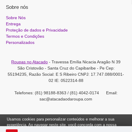
Sobre nós
Sobre Nós
Entrega
Proteção de dados e Privacidade
Termos e Condições
Personalizados
Roupas no Atacado
- Travessa Emília Nicacia Aragão N 39
São Cristovão - Santa Cruz do Capibaribe - Pe Cep:
55194235, Razão Social: E S Ribeiro CNPJ: 17.747.088/0001-
02 IE: 0522314-88
Telefones: (81) 98188-8363 / (81) 4042-0174 Email:
sac@atacadaodaroupa.com
Usamos cookies para personalizar conteúdos e melhorar a sua
experiência. Ao navegar neste site, você concorda com a nossa
Política de Cookies.