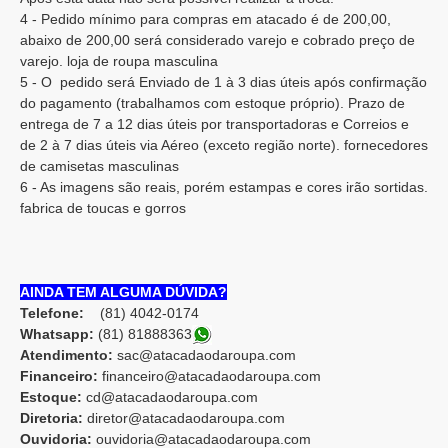
4 - Pedido mínimo para compras em atacado é de 200,00,
abaixo de 200,00 será considerado varejo e cobrado preço de
varejo. loja de roupa masculina
5 - O pedido será Enviado de 1 à 3 dias úteis após confirmação
do pagamento (trabalhamos com estoque próprio). Prazo de
entrega de 7 a 12 dias úteis por transportadoras e Correios e
de 2 à 7 dias úteis via Aéreo (exceto região norte). fornecedores
de camisetas masculinas
6 - As imagens são reais, porém estampas e cores irão sortidas.
fabrica de toucas e gorros
AINDA TEM ALGUMA DÚVIDA?
Telefone:
(81) 4042-0174
Whatsapp:
(81) 8188836
3
Atendimento:
sac@atacadaodaroupa.com
Financeiro:
financeiro@atacadaodaroupa.com
Estoque:
cd@atacadaodaroupa.com
Diretoria:
diretor@atacadaodaroupa.com
Ouvidoria:
ouvidoria@atacadaodaroupa.com