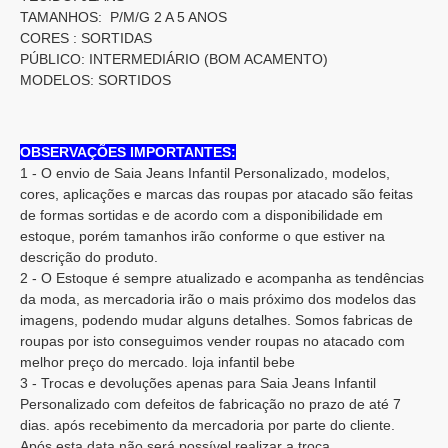
TAMANHOS: P/M/G 2 A 5 ANOS
CORES : SORTIDAS
PÚBLICO: INTERMEDIÁRIO (BOM ACAMENTO)
MODELOS: SORTIDOS
OBSERVAÇÕES IMPORTANTES:
1 - O envio de Saia Jeans Infantil Personalizado, modelos,
cores, aplicações e marcas das roupas por atacado são feitas
de formas sortidas e de acordo com a disponibilidade em
estoque, porém tamanhos irão conforme o que estiver na
descrição do produto.
2 - O Estoque é sempre atualizado e acompanha as tendências
da moda, as mercadoria irão o mais próximo dos modelos das
imagens, podendo mudar alguns detalhes. Somos fabricas de
roupas por isto conseguimos vender roupas no atacado com
melhor preço do mercado. loja infantil bebe
3 - Trocas e devoluções apenas para Saia Jeans Infantil
Personalizado com defeitos de fabricação no prazo de até 7
dias. após recebimento da mercadoria por parte do cliente.
Após esta data não será possível realizar a troca.