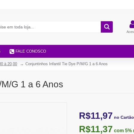
Aces
S
FALE CONOSCO
00 à 20,00
Conjuntinhos Infantil Tie Dye P/M/G 1 a 6 Anos
P/M/G 1 a 6 Anos
R$11,97
no Cartão
R$11,37
com 5%