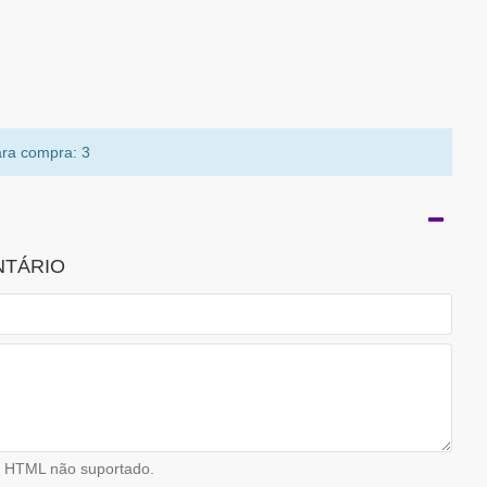
ra compra: 3
NTÁRIO
HTML não suportado.