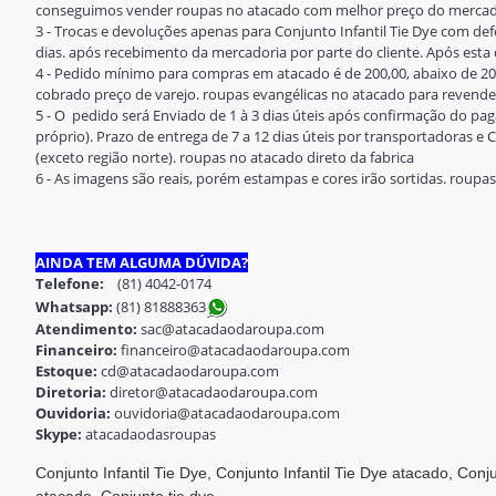
conseguimos vender roupas no atacado com melhor preço do mercado.
3 - Trocas e devoluções apenas para Conjunto Infantil Tie Dye com def
dias. após recebimento da mercadoria por parte do cliente. Após esta d
4 - Pedido mínimo para compras em atacado é de 200,00, abaixo de 20
cobrado preço de varejo. roupas evangélicas no atacado para revende
5 - O pedido será Enviado de 1 à 3 dias úteis após confirmação do 
próprio). Prazo de entrega de 7 a 12 dias úteis por transportadoras e Co
(exceto região norte). roupas no atacado direto da fabrica
6 - As imagens são reais, porém estampas e cores irão sortidas. roupa
AINDA TEM ALGUMA DÚVIDA?
Telefone:
(81) 4042-0174
Whatsapp:
(81) 8188836
3
Atendimento:
sac@atacadaodaroupa.com
Financeiro:
financeiro@atacadaodaroupa.com
Estoque:
cd@atacadaodaroupa.com
Diretoria:
diretor@atacadaodaroupa.com
Ouvidoria:
ouvidoria@atacadaodaroupa.com
Skype:
atacadaodasroupas
Conjunto Infantil Tie Dye, Conjunto Infantil Tie Dye atacado, Conjun