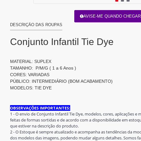
AVISE-ME QUANDO CHEGAR
DESCRIÇÃO DAS ROUPAS
Conjunto Infantil Tie Dye
MATERIAL: SUPLEX
TAMANHO: P/M/G ( 1 a 6 Anos )
CORES: VARIADAS
PÚBLICO: INTERMEDIÁRIO (BOM ACABAMENTO)
MODELOS: TIE DYE
OBSERVAÇÕES IMPORTANTES:
1 - O envio de Conjunto Infantil Tie Dye, modelos, cores, aplicações e
feitas de formas sortidas e de acordo com a disponibilidade em est
que estiver na descrição do produto.
2 - O Estoque é sempre atualizado e acompanha as tendências da mod
dos modelos das imagens, podendo mudar alguns detalhes. Somos fab