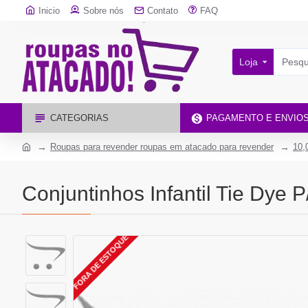
Inicio
Sobre nós
Contato
FAQ
Loja
CATEGORIAS
PAGAMENTO E ENVIO
Roupas para revender roupas em atacado para revender
10,
Conjuntinhos Infantil Tie Dye 
FORA DE ESTOQUE