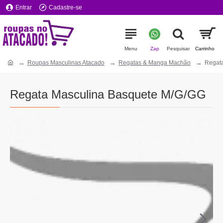
Entrar
Cadastre-se
Roupas Masculinas Atacado
Regatas & Manga Machão
Regat
Regata Masculina Basquete M/G/GG