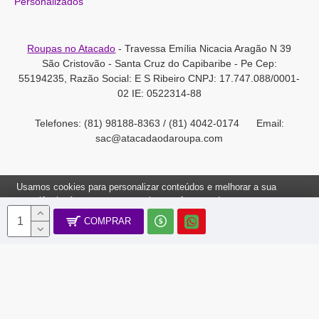
Personalizados
Roupas no Atacado
- Travessa Emília Nicacia Aragão N 39
São Cristovão - Santa Cruz do Capibaribe - Pe Cep:
55194235, Razão Social: E S Ribeiro CNPJ: 17.747.088/0001-
02 IE: 0522314-88
Telefones: (81) 98188-8363 / (81) 4042-0174 Email:
sac@atacadaodaroupa.com
Usamos cookies para personalizar conteúdos e melhorar a sua
experiência. Ao navegar neste site, você concorda com a nossa
Política de Cookies.
COMPRAR
Roupas no Atacado 2012-2022, Todos os direitos reservados.
Ok, Entendi