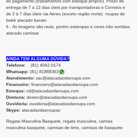
do pagamento (trabalhamos com estoque próprio). Prazo de
entrega de 7 a 12 dias úteis por transportadoras e Correios e
de 2 à 7 dias úteis via Aéreo (exceto região norte). roupas de
bebê atacado barato
6 - As imagens são reais, porém estampas e cores irão sortidas.
atacado camisas
AINDA TEM ALGUMA DÚVIDA?
Telefone:
(81) 4042-0174
Whatsapp:
(81) 8188836
3
Atendimento:
sac@atacadaodaroupa.com
Financeiro:
financeiro@atacadaodaroupa.com
Estoque:
cd@atacadaodaroupa.com
Diretoria:
diretor@atacadaodaroupa.com
Ouvidoria:
ouvidoria@atacadaodaroupa.com
Skype:
atacadaodasroupas
Regata Masculina Basquete, regata masculina, camisa
masculina basquete, camisas de time, camisas de basquete