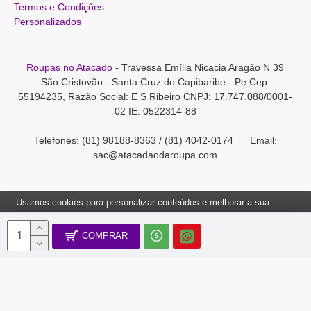
Termos e Condições
Personalizados
Roupas no Atacado
- Travessa Emília Nicacia Aragão N 39
São Cristovão - Santa Cruz do Capibaribe - Pe Cep:
55194235, Razão Social: E S Ribeiro CNPJ: 17.747.088/0001-
02 IE: 0522314-88
Telefones: (81) 98188-8363 / (81) 4042-0174 Email:
sac@atacadaodaroupa.com
Usamos cookies para personalizar conteúdos e melhorar a sua
experiência. Ao navegar neste site, você concorda com a nossa
Política de Cookies.
COMPRAR
Roupas no Atacado 2012-2022, Todos os direitos reservados.
Ok, Entendi