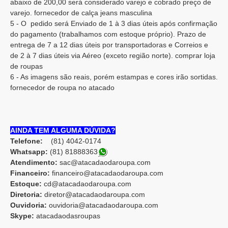
abaixo de 200,00 será considerado varejo e cobrado preço de
varejo. fornecedor de calça jeans masculina
5 - O pedido será Enviado de 1 à 3 dias úteis após confirmação
do pagamento (trabalhamos com estoque próprio). Prazo de
entrega de 7 a 12 dias úteis por transportadoras e Correios e
de 2 à 7 dias úteis via Aéreo (exceto região norte). comprar loja
de roupas
6 - As imagens são reais, porém estampas e cores irão sortidas.
fornecedor de roupa no atacado
AINDA TEM ALGUMA DÚVIDA?
Telefone:
(81) 4042-0174
Whatsapp:
(81) 8188836
3
Atendimento:
sac@atacadaodaroupa.com
Financeiro:
financeiro@atacadaodaroupa.com
Estoque:
cd@atacadaodaroupa.com
Diretoria:
diretor@atacadaodaroupa.com
Ouvidoria:
ouvidoria@atacadaodaroupa.com
Skype:
atacadaodasroupas