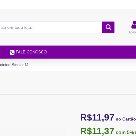
Aces
S
FALE CONOSCO
inina Bicolor M
R$11,97
no Cartão
R$11,37
com 5%