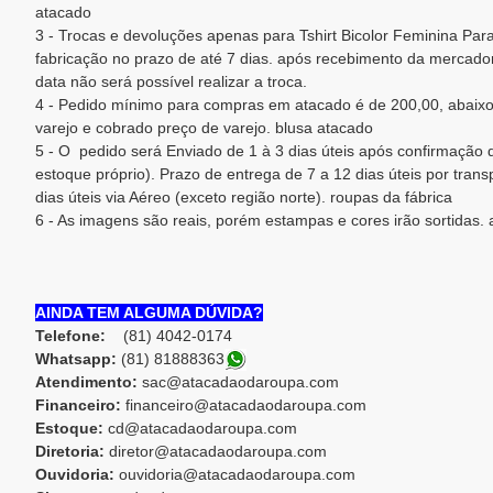
atacado
3 - Trocas e devoluções apenas para Tshirt Bicolor Feminina Pa
fabricação no prazo de até 7 dias. após recebimento da mercadori
data não será possível realizar a troca.
4 - Pedido mínimo para compras em atacado é de 200,00, abaixo
varejo e cobrado preço de varejo. blusa atacado
5 - O pedido será Enviado de 1 à 3 dias úteis após confirmaçã
estoque próprio). Prazo de entrega de 7 a 12 dias úteis por trans
dias úteis via Aéreo (exceto região norte). roupas da fábrica
6 - As imagens são reais, porém estampas e cores irão sortidas.
AINDA TEM ALGUMA DÚVIDA?
Telefone:
(81) 4042-0174
Whatsapp:
(81) 8188836
3
Atendimento:
sac@atacadaodaroupa.com
Financeiro:
financeiro@atacadaodaroupa.com
Estoque:
cd@atacadaodaroupa.com
Diretoria:
diretor@atacadaodaroupa.com
Ouvidoria:
ouvidoria@atacadaodaroupa.com