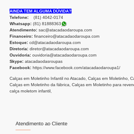
AINDA TEM ALGUMA DÚVIDA?
Telefone:
(81) 4042-0174
Whatsapp:
(81) 8188836
3
Atendimento:
sac@atacadaodaroupa.com
Financeiro:
financeiro@atacadaodaroupa.com
Estoque:
cd@atacadaodaroupa.com
Diretoria:
diretor@atacadaodaroupa.com
Ouvidoria:
ouvidoria@atacadaodaroupa.com
Skype:
atacadaodasroupas
Facebook:
https://www.facebook.com/atacadaodaroupa1/
Calças em Moletinho Infantil no Atacado, Calças em Moletinho, 
Calças em Moletinho da fábrica, Calças em Moletinho para revend
calça moletom infantil,
Atendimento ao Cliente