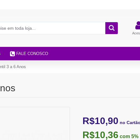
Aces
S
FALE CONOSCO
ntil 3 a 6 Anos
Anos
R$10,90
no Cartã
R$10,36
com 5%