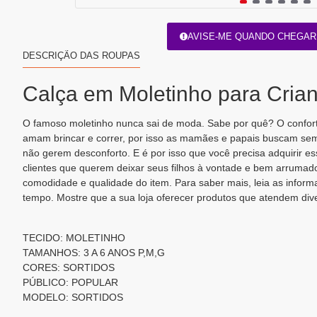
AVISE-ME QUANDO CHEGAR
DESCRIÇÃO DAS ROUPAS
Calça em Moletinho para Cria
O famoso moletinho nunca sai de moda. Sabe por quê? O confort
amam brincar e correr, por isso as mamães e papais buscam sem
não gerem desconforto. E é por isso que você precisa adquirir e
clientes que querem deixar seus filhos à vontade e bem arrumad
comodidade e qualidade do item. Para saber mais, leia as inform
tempo. Mostre que a sua loja oferecer produtos que atendem div
TECIDO: MOLETINHO
TAMANHOS: 3 A 6 ANOS P,M,G
CORES: SORTIDOS
PÚBLICO: POPULAR
MODELO: SORTIDOS