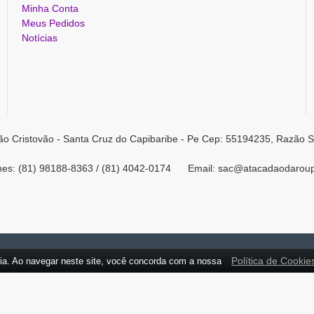
Minha Conta
Meus Pedidos
Notícias
ão Cristovão - Santa Cruz do Capibaribe - Pe Cep: 55194235, Razão S
ones: (81) 98188-8363 / (81) 4042-0174 Email: sac@atacadaodarou
Política de Cookie
ia. Ao navegar neste site, você concorda com a nossa