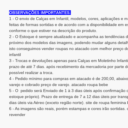
OBSERVAÇÕES IMPORTANTES:
1 - O envio de Calças em Infantil, modelos, cores, aplicações e
feitas de formas sortidas e de acordo com a disponibilidade em 
conforme o que estiver na descrição do produto.
2 - O Estoque é sempre atualizado e acompanha as tendências d
próximo dos modelos das imagens, podendo mudar alguns detalh
isto conseguimos vender roupas no atacado com melhor preço d
infantil
3 - Trocas e devoluções apenas para Calças em Moletinho Infanti
prazo de até 7 dias. após recebimento da mercadoria por parte do
possível realizar a troca.
4 - Pedido mínimo para compras em atacado é de 200,00, abaixo
varejo e cobrado preço de varejo. atacado roupa bebe
5 - O pedido será Enviado de 1 à 3 dias úteis após confirmaçã
estoque próprio). Prazo de entrega de 7 a 12 dias úteis por trans
dias úteis via Aéreo (exceto região norte). site de roupa feminina
6 - As imagens são reais, porém estampas e cores irão sortidas.
revender