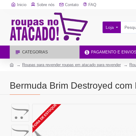
Inicio
Sobre nós
Contato
FAQ
Loja
CATEGORIAS
PAGAMENTO E ENVIO
Roupas para revender roupas em atacado para revender
Rou
Bermuda Brim Destroyed com 
FORA DE ESTOQUE