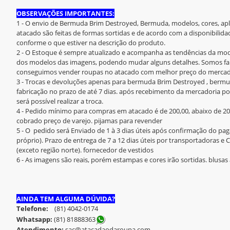
OBSERVAÇÕES IMPORTANTES:
1 - O envio de Bermuda Brim Destroyed, Bermuda, modelos, cores, apl
atacado são feitas de formas sortidas e de acordo com a disponibili
conforme o que estiver na descrição do produto.
2 - O Estoque é sempre atualizado e acompanha as tendências da mod
dos modelos das imagens, podendo mudar alguns detalhes. Somos fab
conseguimos vender roupas no atacado com melhor preço do mercad
3 - Trocas e devoluções apenas para bermuda Brim Destroyed , berm
fabricação no prazo de até 7 dias. após recebimento da mercadoria por
será possível realizar a troca.
4 - Pedido mínimo para compras em atacado é de 200,00, abaixo de 20
cobrado preço de varejo. pijamas para revender
5 - O pedido será Enviado de 1 à 3 dias úteis após confirmação do 
próprio). Prazo de entrega de 7 a 12 dias úteis por transportadoras e Co
(exceto região norte). fornecedor de vestidos
6 - As imagens são reais, porém estampas e cores irão sortidas. blusas
AINDA TEM ALGUMA DÚVIDA?
Telefone:
(81) 4042-0174
Whatsapp:
(81) 8188836
3
Atendimento:
sac@atacadaodaroupa.com