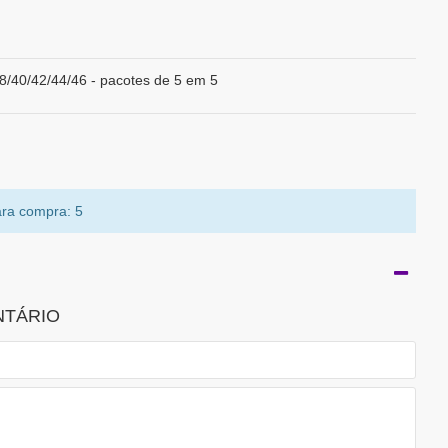
8/40/42/44/46 - pacotes de 5 em 5
ra compra: 5
NTÁRIO