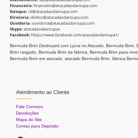
Financeiro:
financeiro@atacadaodaroupa.com
Estoque:
cd@atacadaodaroupa.com
Diretoria:
diretor@atacadaodaroupa.com
Ouvidoria:
ouvidoria@atacadaodaroupa.com
Skype:
atacadaodasroupas
Facebook:
https://www.facebook.com/atacadaodaroupa1/
Bermuda Brim Destroyed com Lycra no Atacado, Bermuda Brim,
Brim rasgado, Bermuda Brim da fábrica, Bermuda Brim para rev
Bermuda Brim em atacado, atacado Bermuda Brim, fábrica Berm
Atendimento ao Cliente
Fale Conosco
Devoluções
Mapa do Site
Contas para Depósito