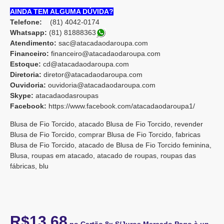
AINDA TEM ALGUMA DÚVIDA?
Telefone:
(81) 4042-0174
Whatsapp:
(81) 8188836
3
Atendimento:
sac@atacadaodaroupa.com
Financeiro:
financeiro@atacadaodaroupa.com
Estoque:
cd@atacadaodaroupa.com
Diretoria:
diretor@atacadaodaroupa.com
Ouvidoria:
ouvidoria@atacadaodaroupa.com
Skype:
atacadaodasroupas
Facebook:
https://www.facebook.com/atacadaodaroupa1/
Blusa de Fio Torcido, atacado Blusa de Fio Torcido, revender
Blusa de Fio Torcido, comprar Blusa de Fio Torcido, fabricas
Blusa de Fio Torcido, atacado de Blusa de Fio Torcido feminina,
Blusa, roupas em atacado, atacado de roupas, roupas das
fábricas, blu
R$13,68