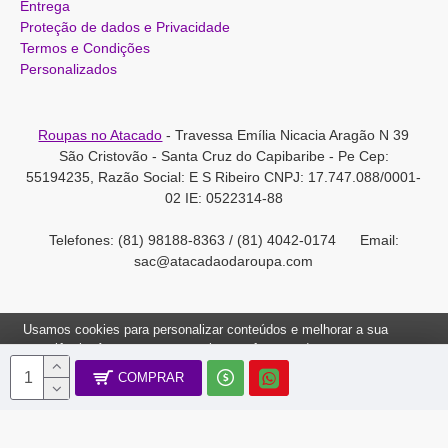
Entrega
Proteção de dados e Privacidade
Termos e Condições
Personalizados
Roupas no Atacado
- Travessa Emília Nicacia Aragão N 39
São Cristovão - Santa Cruz do Capibaribe - Pe Cep:
55194235, Razão Social: E S Ribeiro CNPJ: 17.747.088/0001-
02 IE: 0522314-88
Telefones: (81) 98188-8363 / (81) 4042-0174 Email:
sac@atacadaodaroupa.com
Usamos cookies para personalizar conteúdos e melhorar a sua
experiência. Ao navegar neste site, você concorda com a nossa
Política de Cookies.
COMPRAR
Roupas no Atacado 2012-2022, Todos os direitos reservados.
Ok, Entendi