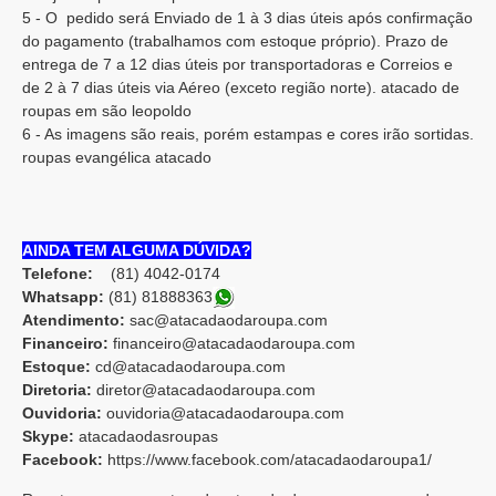
5 - O pedido será Enviado de 1 à 3 dias úteis após confirmação
do pagamento (trabalhamos com estoque próprio). Prazo de
entrega de 7 a 12 dias úteis por transportadoras e Correios e
de 2 à 7 dias úteis via Aéreo (exceto região norte). atacado de
roupas em são leopoldo
6 - As imagens são reais, porém estampas e cores irão sortidas.
roupas evangélica atacado
AINDA TEM ALGUMA DÚVIDA?
Telefone:
(81) 4042-0174
Whatsapp:
(81) 8188836
3
Atendimento:
sac@atacadaodaroupa.com
Financeiro:
financeiro@atacadaodaroupa.com
Estoque:
cd@atacadaodaroupa.com
Diretoria:
diretor@atacadaodaroupa.com
Ouvidoria:
ouvidoria@atacadaodaroupa.com
Skype:
atacadaodasroupas
Facebook:
https://www.facebook.com/atacadaodaroupa1/