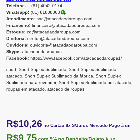
Telefone:
(81) 4042-0174
Whatsapp:
(81) 8188836
3
Atendimento:
sac@atacadaodaroupa.com
Financeiro:
financeiro@atacadaodaroupa.com
Estoque:
cd@atacadaodaroupa.com
Diretoria:
diretor@atacadaodaroupa.com
Ouvidoria:
ouvidoria@atacadaodaroupa.com
Skype:
atacadaodasroupas
Facebook:
https://www.facebook.com/atacadaodaroupa1/
short, Short Suplex Sublimado, Short Suplex Sublimado
atacado, Short Suplex Sublimado da fábrica, Short Suplex
Sublimado para revender, Short Suplex Sublimado por atacado,
roupas em atacado, atacado de roupas,
R$10,26
no Cartão 8x S/Juros Mercado Pago à un
R$9,75
com 5%
no Depósito/Boleto à un