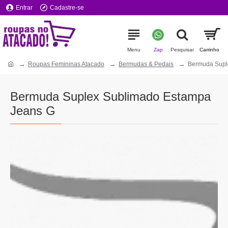
Entrar
Cadastre-se
Roupas Femininas Atacado
Bermudas & Pedais
Bermuda Supl
Bermuda Suplex Sublimado Estampa
Jeans G