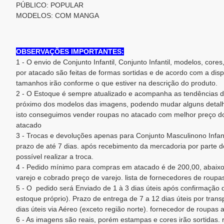
PÚBLICO: POPULAR
MODELOS: COM MANGA
OBSERVAÇÕES IMPORTANTES:
1 - O envio de Conjunto Infantil, Conjunto Infantil, modelos, cor
por atacado são feitas de formas sortidas e de acordo com a dis
tamanhos irão conforme o que estiver na descrição do produto.
2 - O Estoque é sempre atualizado e acompanha as tendências d
próximo dos modelos das imagens, podendo mudar alguns detalh
isto conseguimos vender roupas no atacado com melhor preço do
atacado
3 - Trocas e devoluções apenas para Conjunto Masculinono Infant
prazo de até 7 dias. após recebimento da mercadoria por parte do
possível realizar a troca.
4 - Pedido mínimo para compras em atacado é de 200,00, abaixo
varejo e cobrado preço de varejo. lista de fornecedores de roupa
5 - O pedido será Enviado de 1 à 3 dias úteis após confirmaçã
estoque próprio). Prazo de entrega de 7 a 12 dias úteis por trans
dias úteis via Aéreo (exceto região norte). fornecedor de roupas 
6 - As imagens são reais, porém estampas e cores irão sortidas. 