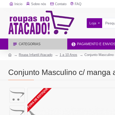
Inicio
Sobre nós
Contato
FAQ
Loja
CATEGORIAS
PAGAMENTO E ENVIO
Roupa Infantil Atacado
1 a 10 Anos
Conjunto Masculino 
Conjunto Masculino c/ manga 
FORA DE ESTOQUE