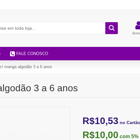
Aces
S
FALE CONOSCO
c/ manga algodão 3 a 6 anos
algodão 3 a 6 anos
R$10,53
no Cartã
R$10,00
com 5%