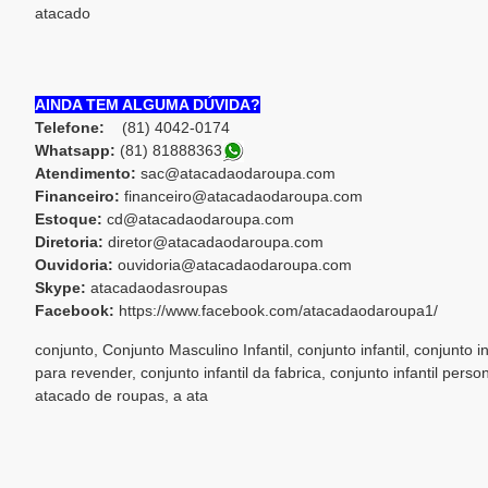
atacado
AINDA TEM ALGUMA DÚVIDA?
Telefone:
(81) 4042-0174
Whatsapp:
(81) 8188836
3
Atendimento:
sac@atacadaodaroupa.com
Financeiro:
financeiro@atacadaodaroupa.com
Estoque:
cd@atacadaodaroupa.com
Diretoria:
diretor@atacadaodaroupa.com
Ouvidoria:
ouvidoria@atacadaodaroupa.com
Skype:
atacadaodasroupas
Facebook:
https://www.facebook.com/atacadaodaroupa1/
conjunto, Conjunto Masculino Infantil, conjunto infantil, conjunto in
para revender, conjunto infantil da fabrica, conjunto infantil pe
atacado de roupas, a ata