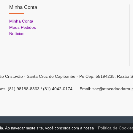
Minha Conta
Minha Conta
Meus Pedidos
Notícias
ão Cristovão - Santa Cruz do Capibaribe - Pe Cep: 55194235, Razão S
ones: (81) 98188-8363 / (81) 4042-0174 Email: sac@atacadaodarou
Política de Cookie
ia. Ao navegar neste site, você concorda com a nossa