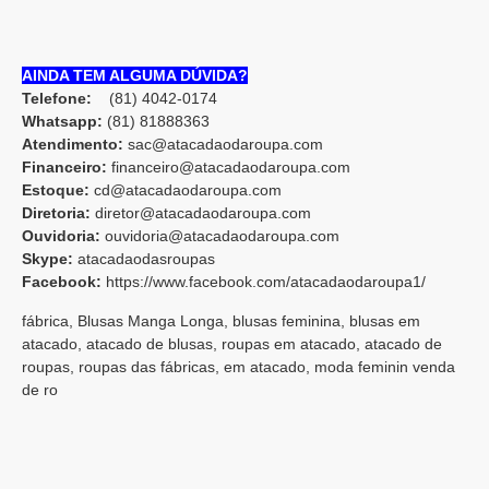
AINDA TEM ALGUMA DÚVIDA?
Telefone:
(81) 4042-0174
Whatsapp:
(81) 8188836
3
Atendimento:
sac@atacadaodaroupa.com
Financeiro:
financeiro@atacadaodaroupa.com
Estoque:
cd@atacadaodaroupa.com
Diretoria:
diretor@atacadaodaroupa.com
Ouvidoria:
ouvidoria@atacadaodaroupa.com
Skype:
atacadaodasroupas
Facebook:
https://www.facebook.com/atacadaodaroupa1/
fábrica, Blusas Manga Longa, blusas feminina, blusas em
atacado, atacado de blusas, roupas em atacado, atacado de
roupas, roupas das fábricas, em atacado, moda feminin venda
de ro