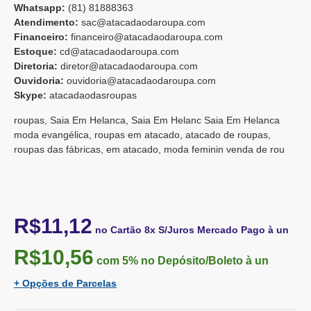
Whatsapp:
(81) 8188836
3
Atendimento:
sac@atacadaodaroupa.com
Financeiro:
financeiro@atacadaodaroupa.com
Estoque:
cd@atacadaodaroupa.com
Diretoria:
diretor@atacadaodaroupa.com
Ouvidoria:
ouvidoria@atacadaodaroupa.com
Skype:
atacadaodasroupas
roupas, Saia Em Helanca, Saia Em Helanc Saia Em Helanca
moda evangélica, roupas em atacado, atacado de roupas,
roupas das fábricas, em atacado, moda feminin venda de rou
R$11,12
no Cartão 8x S/Juros Mercado Pago à un
R$10,56
com 5%
no Depósito/Boleto à un
+ Opções de Parcelas