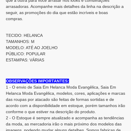
que a outra para você arrasar nos looks e combinações
arrasadoras. Acompanhe mais detalhes da linha na descrição a
seguir, as promoções do dia que estão incríveis e boas
compras.
TECIDO: HELANCA
TAMANHOS: M
MODELO: ATÉ AO JOELHO
PÚBLICO: POPULAR
ESTAMPAS: VÁRIAS
OBSERVAÇÕES IMPORTANTES:
1 - O envio de Saia Em Helanca Moda Evangêlica, Saia Em
Helanca Moda Evangêlica, modelos, cores, aplicações e marcas
das roupas por atacado são feitas de formas sortidas e de
acordo com a disponibilidade em estoque, porém tamanhos irão
conforme o que estiver na descrição do produto.
2 - O Estoque é sempre atualizado e acompanha as tendências
da moda, as mercadoria irão o mais próximo dos modelos das
imagens, podendo mudar alguns detalhes. Somos fabricas de