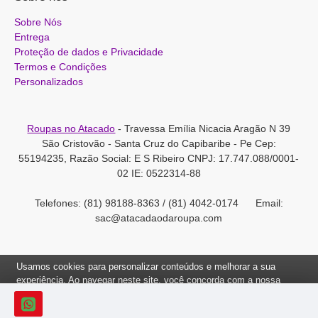
Sobre Nós
Entrega
Proteção de dados e Privacidade
Termos e Condições
Personalizados
Roupas no Atacado
- Travessa Emília Nicacia Aragão N 39
São Cristovão - Santa Cruz do Capibaribe - Pe Cep:
55194235, Razão Social: E S Ribeiro CNPJ: 17.747.088/0001-
02 IE: 0522314-88
Telefones: (81) 98188-8363 / (81) 4042-0174 Email:
sac@atacadaodaroupa.com
Usamos cookies para personalizar conteúdos e melhorar a sua
experiência. Ao navegar neste site, você concorda com a nossa
Política de Cookies.
Roupas no Atacado 2012-2022, Todos os direitos reservados.
Ok, Entendi