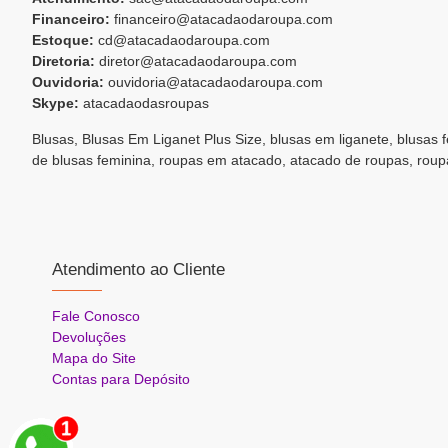
Financeiro:
financeiro@atacadaodaroupa.com
Estoque:
cd@atacadaodaroupa.com
Diretoria:
diretor@atacadaodaroupa.com
Ouvidoria:
ouvidoria@atacadaodaroupa.com
Skype:
atacadaodasroupas
Blusas, Blusas Em Liganet Plus Size, blusas em liganete, blusas 
de blusas feminina, roupas em atacado, atacado de roupas, roup
Atendimento ao Cliente
Fale Conosco
Devoluções
Mapa do Site
Contas para Depósito