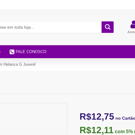
Aces
S
FALE CONOSCO
m Helanca G Juvenil
R$12,75
no Cartã
R$12,11
com 5%