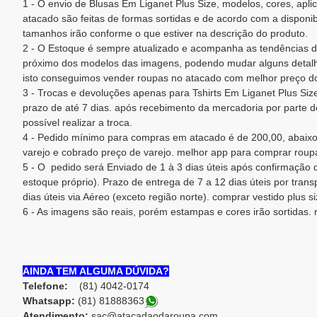
1 - O envio de Blusas Em Liganet Plus Size, modelos, cores, apl
atacado são feitas de formas sortidas e de acordo com a disponi
tamanhos irão conforme o que estiver na descrição do produto.
2 - O Estoque é sempre atualizado e acompanha as tendências d
próximo dos modelos das imagens, podendo mudar alguns detalh
isto conseguimos vender roupas no atacado com melhor preço do
3 - Trocas e devoluções apenas para Tshirts Em Liganet Plus Siz
prazo de até 7 dias. após recebimento da mercadoria por parte do
possível realizar a troca.
4 - Pedido mínimo para compras em atacado é de 200,00, abaixo
varejo e cobrado preço de varejo. melhor app para comprar roup
5 - O pedido será Enviado de 1 à 3 dias úteis após confirmaçã
estoque próprio). Prazo de entrega de 7 a 12 dias úteis por trans
dias úteis via Aéreo (exceto região norte). comprar vestido plus s
6 - As imagens são reais, porém estampas e cores irão sortidas.
AINDA TEM ALGUMA DÚVIDA?
Telefone:
(81) 4042-0174
Whatsapp:
(81) 8188836
3
Atendimento:
sac@atacadaodaroupa.com