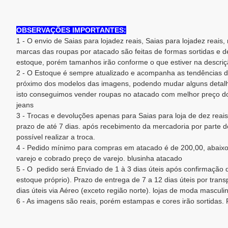
OBSERVAÇÕES IMPORTANTES:
1 - O envio de Saias para lojadez reais, Saias para lojadez reais,
marcas das roupas por atacado são feitas de formas sortidas e 
estoque, porém tamanhos irão conforme o que estiver na descriç
2 - O Estoque é sempre atualizado e acompanha as tendências d
próximo dos modelos das imagens, podendo mudar alguns detalh
isto conseguimos vender roupas no atacado com melhor preço do
jeans
3 - Trocas e devoluções apenas para Saias para loja de dez reais
prazo de até 7 dias. após recebimento da mercadoria por parte do
possível realizar a troca.
4 - Pedido mínimo para compras em atacado é de 200,00, abaixo
varejo e cobrado preço de varejo. blusinha atacado
5 - O pedido será Enviado de 1 à 3 dias úteis após confirmaçã
estoque próprio). Prazo de entrega de 7 a 12 dias úteis por trans
dias úteis via Aéreo (exceto região norte). lojas de moda masculi
6 - As imagens são reais, porém estampas e cores irão sortidas