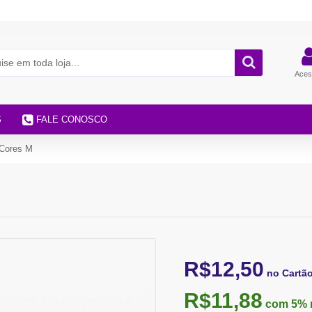
Aces
S
FALE CONOSCO
 Cores M
R$12,50
no Cartã
R$11,88
com 5%