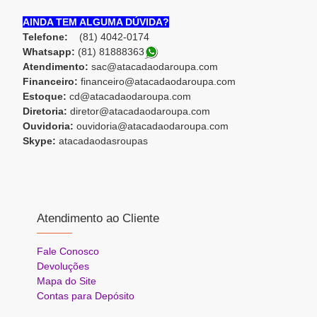
AINDA TEM ALGUMA DÚVIDA?
Telefone:
(81) 4042-0174
Whatsapp:
(81) 8188836
3
Atendimento:
sac@atacadaodaroupa.com
Financeiro:
financeiro@atacadaodaroupa.com
Estoque:
cd@atacadaodaroupa.com
Diretoria:
diretor@atacadaodaroupa.com
Ouvidoria:
ouvidoria@atacadaodaroupa.com
Skype:
atacadaodasroupas
Atendimento ao Cliente
Fale Conosco
Devoluções
Mapa do Site
Contas para Depósito