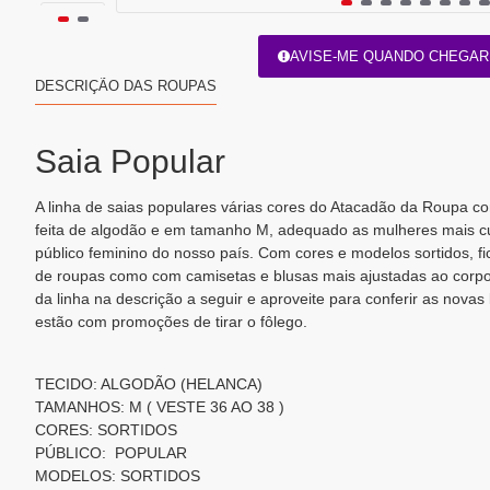
AVISE-ME QUANDO CHEGAR
DESCRIÇÃO DAS ROUPAS
Saia Popular
A linha de saias populares várias cores do Atacadão da Roupa co
feita de algodão e em tamanho M, adequado as mulheres mais cur
público feminino do nosso país. Com cores e modelos sortidos, f
de roupas como com camisetas e blusas mais ajustadas ao corpo 
da linha na descrição a seguir e aproveite para conferir as novas
estão com promoções de tirar o fôlego.
TECIDO: ALGODÃO (HELANCA)
TAMANHOS: M ( VESTE 36 AO 38 )
CORES: SORTIDOS
PÚBLICO: POPULAR
MODELOS: SORTIDOS