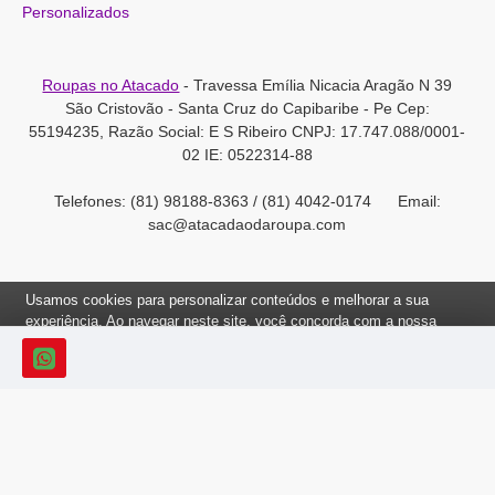
Personalizados
Roupas no Atacado
- Travessa Emília Nicacia Aragão N 39
São Cristovão - Santa Cruz do Capibaribe - Pe Cep:
55194235, Razão Social: E S Ribeiro CNPJ: 17.747.088/0001-
02 IE: 0522314-88
Telefones: (81) 98188-8363 / (81) 4042-0174 Email:
sac@atacadaodaroupa.com
Usamos cookies para personalizar conteúdos e melhorar a sua
experiência. Ao navegar neste site, você concorda com a nossa
Política de Cookies.
Roupas no Atacado 2012-2022, Todos os direitos reservados.
Ok, Entendi