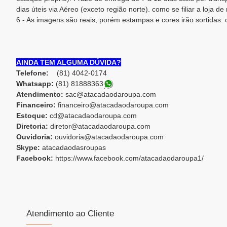
dias úteis via Aéreo (exceto região norte). como se filiar a loja de
6 - As imagens são reais, porém estampas e cores irão sortidas.
AINDA TEM ALGUMA DÚVIDA?
Telefone:
(81) 4042-0174
Whatsapp:
(81) 81888363
Atendimento:
sac@atacadaodaroupa.com
Financeiro:
financeiro@atacadaodaroupa.com
Estoque:
cd@atacadaodaroupa.com
Diretoria:
diretor@atacadaodaroupa.com
Ouvidoria:
ouvidoria@atacadaodaroupa.com
Skype:
atacadaodasroupas
Facebook:
https://www.facebook.com/atacadaodaroupa1/
Atendimento ao Cliente