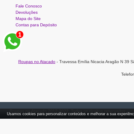
Fale Conosco
Devoluções
Mapa do Site
Contas para Depósito
Roupas no Atacado
- Travessa Emília Nicacia Aragão N 39 S
Telef
Roupas no Atacado 2012-2022, Todos os direitos reservados.
Usamos cookies para personalizar conteúdos e melhorar a sua experiênc