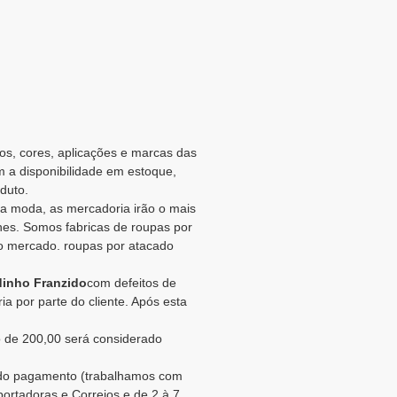
os, cores, aplicações e marcas das
m a disponibilidade em estoque,
duto.
a moda, as mercadoria irão o mais
es. Somos fabricas de roupas por
o mercado. roupas por atacado
dinho Franzido
com defeitos de
a por parte do cliente. Após esta
 de 200,00 será considerado
o do pagamento (trabalhamos com
portadoras e Correios e de 2 à 7