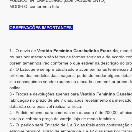
PÚBLICO: INTERMEDIÁRIO (BOM ACABAMENTO)
MODELO: conforme a foto
OBSERVAÇÕES IMPORTANTES:
1 - O envio de
Vestido Feminino Caneladinho Franzido
, model
roupas por atacado são feitas de formas sortidas e de acordo co
porém tamanhos irão conforme o que estiver na descrição do pro
2 - O Estoque é sempre atualizado e acompanha as tendências d
próximo dos modelos das imagens, podendo mudar alguns detalh
isto conseguimos vender roupas no atacado com melhor preço d
online
3 - Trocas e devoluções apenas para
Vestido Feminino Canela
fabricação no prazo de até 7 dias. após recebimento da mercadori
data não será possível realizar a troca.
4 - Pedido mínimo para compras em atacado é de 200,00, abaixo
varejo e cobrado preço de varejo. loja de moda feminina
5 - O pedido será Enviado de 1 à 3 dias úteis após confirmaçã
estoque próprio). Prazo de entrega de 7 a 12 dias úteis por trans