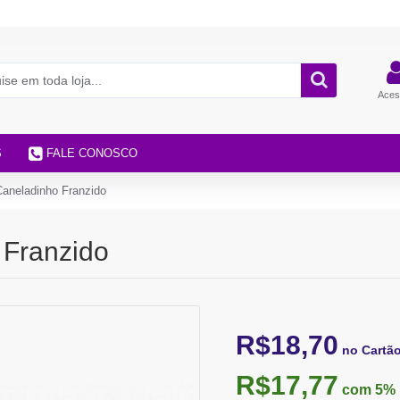
Aces
S
FALE CONOSCO
Caneladinho Franzido
 Franzido
R$18,70
no Cartã
R$17,77
com 5%