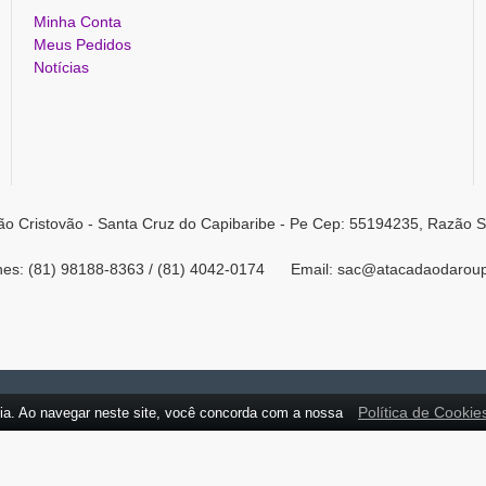
Minha Conta
Meus Pedidos
Notícias
ão Cristovão - Santa Cruz do Capibaribe - Pe Cep: 55194235, Razão S
ones: (81) 98188-8363 / (81) 4042-0174 Email: sac@atacadaodarou
Política de Cookie
ia. Ao navegar neste site, você concorda com a nossa