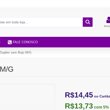
Aces
S
FALE CONOSCO
o Suplex sem Bojo M/G
 M/G
R$14,45
no Cartã
R$13,73
com 5%