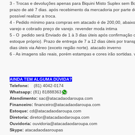
3 - Trocas e devoluções apenas para Biquini Misto Suplex sem Bo
prazo de até 7 dias. após recebimento da mercadoria por parte do
possível realizar a troca.
4 - Pedido mínimo para compras em atacado é de 200,00, abaixo
varejo e cobrado preço de varejo. revender moda intima
5 - O pedido será Enviado de 1 à 3 dias úteis após confirmaçã
estoque próprio). Prazo de entrega de 7 a 12 dias úteis por trans
dias úteis via Aéreo (exceto região norte). atacado inverno
6 - As imagens são reais, porém estampas e cores irão sortidas. 
AINDA TEM ALGUMA DÚVIDA?
Telefone:
(81) 4042-0174
Whatsapp:
(81) 8188836
3
Atendimento:
sac@atacadaodaroupa.com
Financeiro:
financeiro@atacadaodaroupa.com
Estoque:
cd@atacadaodaroupa.com
Diretoria:
diretor@atacadaodaroupa.com
Ouvidoria:
ouvidoria@atacadaodaroupa.com
Skype:
atacadaodasroupas