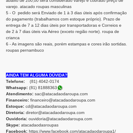
abaixo de 200,00 será considerado varejo e cobrado preço de
varejo. atacado roupas masculinas
5 - O pedido será Enviado de 1 à 3 dias úteis após confirmação
do pagamento (trabalhamos com estoque próprio). Prazo de
entrega de 7 a 12 dias úteis por transportadoras e Correios e
de 2 à 7 dias úteis via Aéreo (exceto região norte). roupa de
crianca
6 - As imagens são reais, porém estampas e cores irão sortidas.
roupas pernambuco
AINDA TEM ALGUMA DÚVIDA?
Telefone:
(81) 4042-0174
Whatsapp:
(81) 8188836
3
Atendimento:
sac@atacadaodaroupa.com
Financeiro:
financeiro@atacadaodaroupa.com
Estoque:
cd@atacadaodaroupa.com
Diretoria:
diretor@atacadaodaroupa.com
Ouvidoria:
ouvidoria@atacadaodaroupa.com
Skype:
atacadaodasroupas
Facebook:
https://www.facebook.com/atacadaodaroupa1/