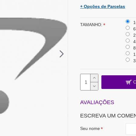
+ Opções de Parcelas
1
TAMANHO:
6
2
4
8
1
3
C
AVALIAÇÕES
ESCREVA UM COME
Seu nome