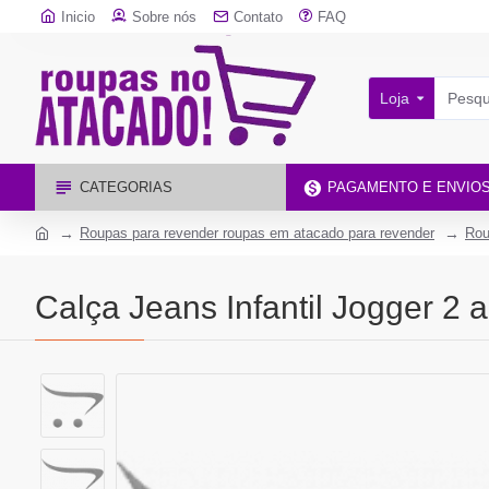
Inicio
Sobre nós
Contato
FAQ
Loja
CATEGORIAS
PAGAMENTO E ENVIO
Roupas para revender roupas em atacado para revender
Rou
Calça Jeans Infantil Jogger 2 