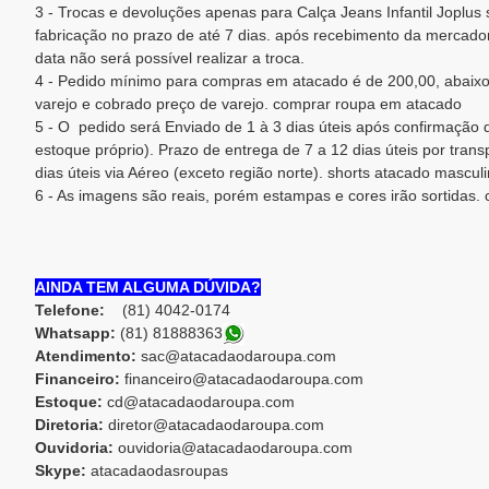
3 - Trocas e devoluções apenas para Calça Jeans Infantil Joplus 
fabricação no prazo de até 7 dias. após recebimento da mercadori
data não será possível realizar a troca.
4 - Pedido mínimo para compras em atacado é de 200,00, abaixo
varejo e cobrado preço de varejo. comprar roupa em atacado
5 - O pedido será Enviado de 1 à 3 dias úteis após confirmaçã
estoque próprio). Prazo de entrega de 7 a 12 dias úteis por trans
dias úteis via Aéreo (exceto região norte). shorts atacado mascul
6 - As imagens são reais, porém estampas e cores irão sortidas.
AINDA TEM ALGUMA DÚVIDA?
Telefone:
(81) 4042-0174
Whatsapp:
(81) 8188836
3
Atendimento:
sac@atacadaodaroupa.com
Financeiro:
financeiro@atacadaodaroupa.com
Estoque:
cd@atacadaodaroupa.com
Diretoria:
diretor@atacadaodaroupa.com
Ouvidoria:
ouvidoria@atacadaodaroupa.com
Skype:
atacadaodasroupas