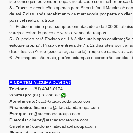
isto conseguimos vender roupas no atacado com melhor preço 
3 - Trocas e devoluções apenas para Short Infantil Metalassê com
de até 7 dias. após recebimento da mercadoria por parte do clien
possível realizar a troca.
4 - Pedido mínimo para compras em atacado é de 200,00, abaixo
varejo e cobrado preço de varejo. venda de roupas
5 - O pedido será Enviado de 1 à 3 dias úteis após confirmaçã
estoque próprio). Prazo de entrega de 7 a 12 dias úteis por trans
dias úteis via Aéreo (exceto região norte). roupa de camas atacad
6 - As imagens são reais, porém estampas e cores irão sortidas.
AINDA TEM ALGUMA DÚVIDA?
Telefone:
(81) 4042-0174
Whatsapp:
(81) 8188836
3
Atendimento:
sac@atacadaodaroupa.com
Financeiro:
financeiro@atacadaodaroupa.com
Estoque:
cd@atacadaodaroupa.com
Diretoria:
diretor@atacadaodaroupa.com
Ouvidoria:
ouvidoria@atacadaodaroupa.com
Skype:
atacadaodasroupa