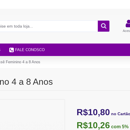
Aces
S
FALE CONOSCO
assê Feminino 4 a 8 Anos
ino 4 a 8 Anos
R$10,80
no Cartã
R$10,26
com 5%