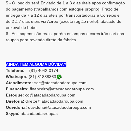
5 - O pedido será Enviado de 1 à 3 dias úteis após confirmação
do pagamento (trabalhamos com estoque próprio). Prazo de
entrega de 7 a 12 dias úteis por transportadoras e Correios e
de 2 à 7 dias úteis via Aéreo (exceto região norte). atacado de
enxoval de bebe
6 - As imagens são reais, porém estampas e cores irão sortidas.
roupas para revenda direto da fábrica
AINDA TEM ALGUMA DÚVIDA?
Telefone:
(81) 4042-0174
Whatsapp:
(81) 8188836
3
Atendimento:
sac@atacadaodaroupa.com
Financeiro:
financeiro@atacadaodaroupa.com
Estoque:
cd@atacadaodaroupa.com
Diretoria:
diretor@atacadaodaroupa.com
Ouvidoria:
ouvidoria@atacadaodaroupa.com
Skype:
atacadaodasroupas