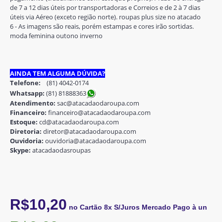
de 7 a 12 dias úteis por transportadoras e Correios e de 2 à 7 dias
úteis via Aéreo (exceto região norte). roupas plus size no atacado
6 - As imagens são reais, porém estampas e cores irão sortidas.
moda feminina outono inverno
AINDA TEM ALGUMA DÚVIDA?
Telefone:
(81) 4042-0174
Whatsapp:
(81) 8188836
3
Atendimento:
sac@atacadaodaroupa.com
Financeiro:
financeiro@atacadaodaroupa.com
Estoque:
cd@atacadaodaroupa.com
Diretoria:
diretor@atacadaodaroupa.com
Ouvidoria:
ouvidoria@atacadaodaroupa.com
Skype:
atacadaodasroupas
R$10,20
no Cartão 8x S/Juros Mercado Pago à un