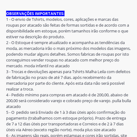
OBSERVAÇÕES IMPORTANTES:
1 - O envio de Tshirts, modelos, cores, aplicações e marcas das
roupas por atacado são feitas de formas sortidas e de acordo com a
disponibilidade em estoque, porém tamanhos irão conforme o que
estiver na descrição do produto.
2 - O Estoque é sempre atualizado e acompanha as tendências da
moda, as mercadoria irão o mais próximo dos modelos das imagens,
podendo mudar alguns detalhes. Somos fabricas de roupas por isto
conseguimos vender roupas no atacado com melhor preço do
mercado. moda infantil no atacado
3 - Trocas e devoluções apenas para Tshirts Malha Leila com defeitos
de fabricação no prazo de até 7 dias. após recebimento da
mercadoria por parte do cliente. Após esta data não será possível
realizar a troca.
4 - Pedido mínimo para compras em atacado é de 200,00, abaixo de
200,00 será considerado varejo e cobrado preço de varejo. pulla bulla
atacado
5 - O pedido será Enviado de 1 à 3 dias úteis após confirmação do
pagamento (trabalhamos com estoque próprio). Prazo de entrega
de 7 a 12 dias úteis por transportadoras e Correios e de 2 à 7 dias
úteis via Aéreo (exceto região norte). moda plus size atacado
6 - As imagens são reais, porém estampas e cores irão sortidas. site