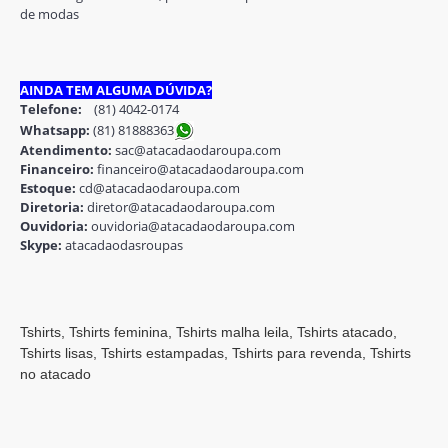
de modas
AINDA TEM ALGUMA DÚVIDA?
Telefone:
(81) 4042-0174
Whatsapp:
(81) 8188836
3
Atendimento:
sac@atacadaodaroupa.com
Financeiro:
financeiro@atacadaodaroupa.com
Estoque:
cd@atacadaodaroupa.com
Diretoria:
diretor@atacadaodaroupa.com
Ouvidoria:
ouvidoria@atacadaodaroupa.com
Skype:
atacadaodasroupas
Tshirts, Tshirts feminina, Tshirts malha leila, Tshirts atacado,
Tshirts lisas, Tshirts estampadas, Tshirts para revenda, Tshirts
no atacado