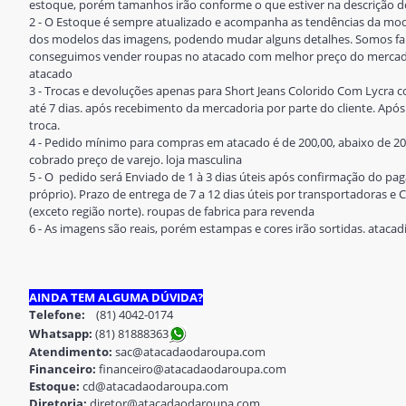
estoque, porém tamanhos irão conforme o que estiver na descrição d
2 - O Estoque é sempre atualizado e acompanha as tendências da mod
dos modelos das imagens, podendo mudar alguns detalhes. Somos fab
conseguimos vender roupas no atacado com melhor preço do mercado
atacado
3 - Trocas e devoluções apenas para Short Jeans Colorido Com Lycra c
até 7 dias. após recebimento da mercadoria por parte do cliente. Após 
troca.
4 - Pedido mínimo para compras em atacado é de 200,00, abaixo de 20
cobrado preço de varejo. loja masculina
5 - O pedido será Enviado de 1 à 3 dias úteis após confirmação do 
próprio). Prazo de entrega de 7 a 12 dias úteis por transportadoras e Co
(exceto região norte). roupas de fabrica para revenda
6 - As imagens são reais, porém estampas e cores irão sortidas. ataca
AINDA TEM ALGUMA DÚVIDA?
Telefone:
(81) 4042-0174
Whatsapp:
(81) 8188836
3
Atendimento:
sac@atacadaodaroupa.com
Financeiro:
financeiro@atacadaodaroupa.com
Estoque:
cd@atacadaodaroupa.com
Diretoria:
diretor@atacadaodaroupa.com