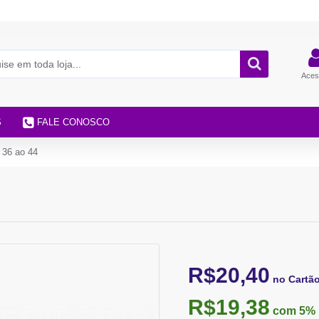
Aces
S
FALE CONOSCO
 36 ao 44
R$20,40
no Cartã
R$19,38
com 5%