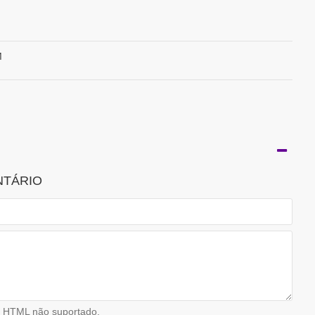
M
NTÁRIO
HTML não suportado.