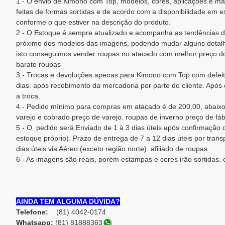
1 - O envio de Kimono com Top, modelos, cores, aplicações e m
feitas de formas sortidas e de acordo com a disponibilidade em 
conforme o que estiver na descrição do produto.
2 - O Estoque é sempre atualizado e acompanha as tendências d
próximo dos modelos das imagens, podendo mudar alguns detalh
isto conseguimos vender roupas no atacado com melhor preço d
barato roupas
3 - Trocas e devoluções apenas para Kimono com Top com defeito
dias. após recebimento da mercadoria por parte do cliente. Após e
a troca.
4 - Pedido mínimo para compras em atacado é de 200,00, abaixo
varejo e cobrado preço de varejo. roupas de inverno preço de fáb
5 - O pedido será Enviado de 1 à 3 dias úteis após confirmaçã
estoque próprio). Prazo de entrega de 7 a 12 dias úteis por trans
dias úteis via Aéreo (exceto região norte). afiliado de roupas
6 - As imagens são reais, porém estampas e cores irão sortidas.
AINDA TEM ALGUMA DÚVIDA?
Telefone:
(81) 4042-0174
Whatsapp:
(81) 8188836
3