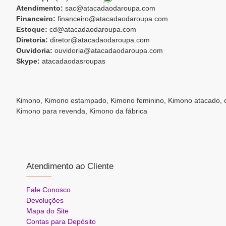
Atendimento:
sac@atacadaodaroupa.com
Financeiro:
financeiro@atacadaodaroupa.com
Estoque:
cd@atacadaodaroupa.com
Diretoria:
diretor@atacadaodaroupa.com
Ouvidoria:
ouvidoria@atacadaodaroupa.com
Skype:
atacadaodasroupas
Kimono, Kimono estampado, Kimono feminino, Kimono atacado, c
Kimono para revenda, Kimono da fábrica
Atendimento ao Cliente
Fale Conosco
Devoluções
Mapa do Site
Contas para Depósito