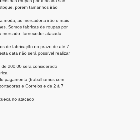
arcas das roupas por atacado são
estoque, porém tamanhos irão
a moda, as mercadoria irão o mais
es. Somos fabricas de roupas por
o mercado. fornecedor atacado
s de fabricação no prazo de até 7
sta data não será possível realizar
 de 200,00 será considerado
rica
o do pagamento (trabalhamos com
portadoras e Correios e de 2 à 7
 cueca no atacado