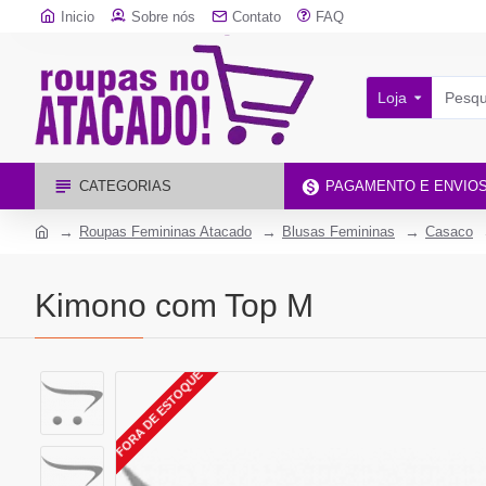
Inicio
Sobre nós
Contato
FAQ
Loja
CATEGORIAS
PAGAMENTO E ENVIO
Roupas Femininas Atacado
Blusas Femininas
Casaco
Kimono com Top M
FORA DE ESTOQUE