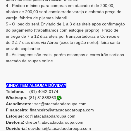
4 - Pedido mínimo para compras em atacado é de 200,00,
abaixo de 200,00 será considerado varejo e cobrado preço de
varejo. fábrica de pijamas infantil
5 - O pedido será Enviado de 1 à 3 dias úteis após confirmação
do pagamento (trabalhamos com estoque próprio). Prazo de
entrega de 7 a 12 dias úteis por transportadoras e Correios e
de 2 à 7 dias úteis via Aéreo (exceto região norte). feira santa
cruz do capibaribe
6 - As imagens são reais, porém estampas e cores irão sortidas.
atacado de roupas online
AINDA TEM ALGUMA DÚVIDA?
Telefone:
(81) 4042-0174
Whatsapp:
(81) 8188836
3
Atendimento:
sac@atacadaodaroupa.com
Financeiro:
financeiro@atacadaodaroupa.com
Estoque:
cd@atacadaodaroupa.com
Diretoria:
diretor@atacadaodaroupa.com
Ouvidoria:
ouvidoria@atacadaodaroupa.com