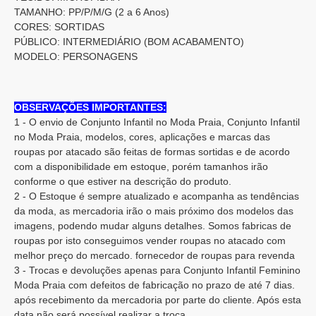
TAMANHO: PP/P/M/G (2 a 6 Anos)
CORES: SORTIDAS
PÚBLICO: INTERMEDIÁRIO (BOM ACABAMENTO)
MODELO: PERSONAGENS
OBSERVAÇÕES IMPORTANTES:
1 - O envio de Conjunto Infantil no Moda Praia, Conjunto Infantil
no Moda Praia, modelos, cores, aplicações e marcas das
roupas por atacado são feitas de formas sortidas e de acordo
com a disponibilidade em estoque, porém tamanhos irão
conforme o que estiver na descrição do produto.
2 - O Estoque é sempre atualizado e acompanha as tendências
da moda, as mercadoria irão o mais próximo dos modelos das
imagens, podendo mudar alguns detalhes. Somos fabricas de
roupas por isto conseguimos vender roupas no atacado com
melhor preço do mercado. fornecedor de roupas para revenda
3 - Trocas e devoluções apenas para Conjunto Infantil Feminino
Moda Praia com defeitos de fabricação no prazo de até 7 dias.
após recebimento da mercadoria por parte do cliente. Após esta
data não será possível realizar a troca.