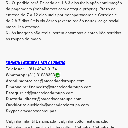
5 - O pedido será Enviado de 1 à 3 dias úteis após confirmação
do pagamento (trabalhamos com estoque próprio). Prazo de
entrega de 7 a 12 dias úteis por transportadoras e Correios e
de 2 à 7 dias úteis via Aéreo (exceto região norte). calça social
masculina atacado
6 - As imagens são reais, porém estampas e cores irão sortidas.
as roupas da moda
AINDA TEM ALGUMA DÚVIDA?
Telefone:
(81) 4042-0174
Whatsapp:
(81) 8188836
3
Atendimento:
sac@atacadaodaroupa.com
Financeiro:
financeiro@atacadaodaroupa.com
Estoque:
cd@atacadaodaroupa.com
Diretoria:
diretor@atacadaodaroupa.com
Ouvidoria:
ouvidoria@atacadaodaroupa.com
Skype:
atacadaodasroupas
Calçinha Infantil Estampada, calçinha cotton estampada,
Calçinha Lisa Infantil, calçinha cotton, Calcinha, Calcinha de