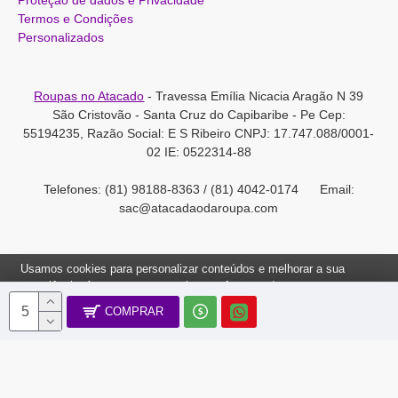
Proteção de dados e Privacidade
Termos e Condições
Personalizados
Roupas no Atacado
- Travessa Emília Nicacia Aragão N 39
São Cristovão - Santa Cruz do Capibaribe - Pe Cep:
55194235, Razão Social: E S Ribeiro CNPJ: 17.747.088/0001-
02 IE: 0522314-88
Telefones: (81) 98188-8363 / (81) 4042-0174 Email:
sac@atacadaodaroupa.com
Usamos cookies para personalizar conteúdos e melhorar a sua
experiência. Ao navegar neste site, você concorda com a nossa
Política de Cookies.
COMPRAR
Roupas no Atacado 2012-2022, Todos os direitos reservados.
Ok, Entendi