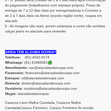
5 - O pedido será Enviado de 1 à 3 dias úteis após confirmação
do pagamento (trabalhamos com estoque próprio). Prazo de
entrega de 7 a 12 dias úteis por transportadoras e Correios e
de 2 à 7 dias úteis via Aéreo (exceto região norte). roupas em
atacado
6 - As imagens são reais, porém estampas e cores irão sortidas.
calças jeans no atacado para revender
AINDA TEM ALGUMA DÚVIDA?
Telefone:
(81) 4042-0174
Whatsapp:
(81) 8188836
3
Atendimento:
sac@atacadaodaroupa.com
Financeiro:
financeiro@atacadaodaroupa.com
Estoque:
cd@atacadaodaroupa.com
Diretoria:
diretor@atacadaodaroupa.com
Ouvidoria:
ouvidoria@atacadaodaroupa.com
Skype:
atacadaodasroupas
Casacos Lisos Malha Canelada, Casacos Malha
CaneladaCasaco Feminino, Casaco Feminino fio torcido,