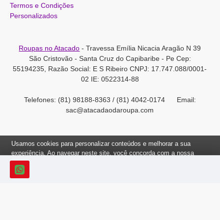
Termos e Condições
Personalizados
Roupas no Atacado
- Travessa Emília Nicacia Aragão N 39
São Cristovão - Santa Cruz do Capibaribe - Pe Cep:
55194235, Razão Social: E S Ribeiro CNPJ: 17.747.088/0001-
02 IE: 0522314-88
Telefones: (81) 98188-8363 / (81) 4042-0174 Email:
sac@atacadaodaroupa.com
Usamos cookies para personalizar conteúdos e melhorar a sua
experiência. Ao navegar neste site, você concorda com a nossa
Política de Cookies.
Roupas no Atacado 2012-2022, Todos os direitos reservados.
Ok, Entendi