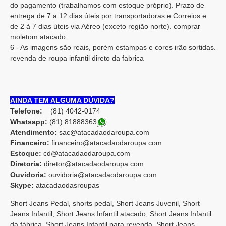
do pagamento (trabalhamos com estoque próprio). Prazo de
entrega de 7 a 12 dias úteis por transportadoras e Correios e
de 2 à 7 dias úteis via Aéreo (exceto região norte). comprar
moletom atacado
6 - As imagens são reais, porém estampas e cores irão sortidas.
revenda de roupa infantil direto da fabrica
AINDA TEM ALGUMA DÚVIDA?
Telefone:
(81) 4042-0174
Whatsapp:
(81) 8188836
3
Atendimento:
sac@atacadaodaroupa.com
Financeiro:
financeiro@atacadaodaroupa.com
Estoque:
cd@atacadaodaroupa.com
Diretoria:
diretor@atacadaodaroupa.com
Ouvidoria:
ouvidoria@atacadaodaroupa.com
Skype:
atacadaodasroupas
Short Jeans Pedal, shorts pedal, Short Jeans Juvenil, Short
Jeans Infantil, Short Jeans Infantil atacado, Short Jeans Infantil
da fábrica, Short Jeans Infantil para revenda, Short Jeans