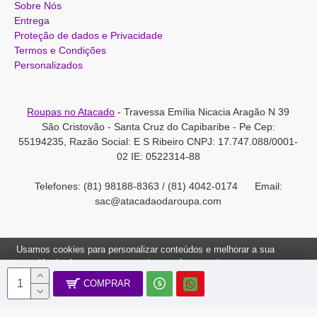
Sobre Nós
Entrega
Proteção de dados e Privacidade
Termos e Condições
Personalizados
Roupas no Atacado
- Travessa Emília Nicacia Aragão N 39
São Cristovão - Santa Cruz do Capibaribe - Pe Cep:
55194235, Razão Social: E S Ribeiro CNPJ: 17.747.088/0001-
02 IE: 0522314-88
Telefones: (81) 98188-8363 / (81) 4042-0174 Email:
sac@atacadaodaroupa.com
Usamos cookies para personalizar conteúdos e melhorar a sua
experiência. Ao navegar neste site, você concorda com a nossa
Política de Cookies.
COMPRAR
Roupas no Atacado 2012-2022, Todos os direitos reservados.
Ok, Entendi