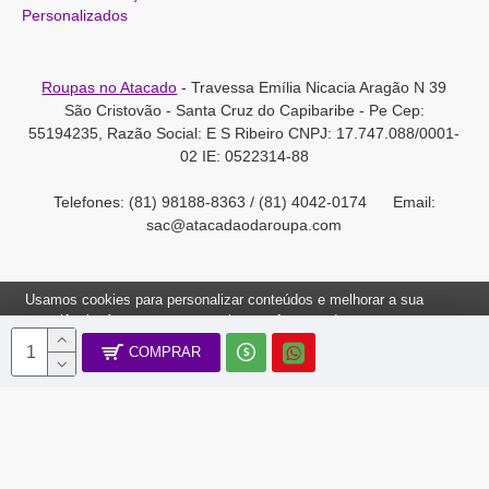
Personalizados
Roupas no Atacado
- Travessa Emília Nicacia Aragão N 39
São Cristovão - Santa Cruz do Capibaribe - Pe Cep:
55194235, Razão Social: E S Ribeiro CNPJ: 17.747.088/0001-
02 IE: 0522314-88
Telefones: (81) 98188-8363 / (81) 4042-0174 Email:
sac@atacadaodaroupa.com
Usamos cookies para personalizar conteúdos e melhorar a sua
experiência. Ao navegar neste site, você concorda com a nossa
Política de Cookies.
COMPRAR
Roupas no Atacado 2012-2022, Todos os direitos reservados.
Ok, Entendi