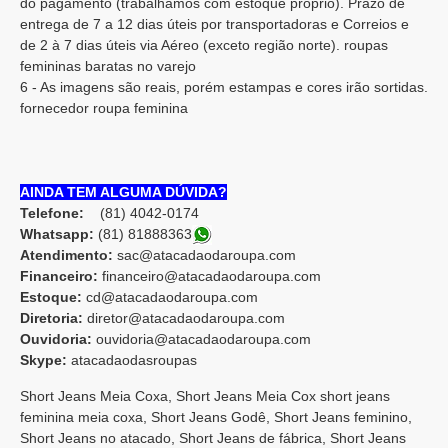
do pagamento (trabalhamos com estoque próprio). Prazo de
entrega de 7 a 12 dias úteis por transportadoras e Correios e
de 2 à 7 dias úteis via Aéreo (exceto região norte). roupas
femininas baratas no varejo
6 - As imagens são reais, porém estampas e cores irão sortidas.
fornecedor roupa feminina
AINDA TEM ALGUMA DÚVIDA?
Telefone:
(81) 4042-0174
Whatsapp:
(81) 8188836
3
Atendimento:
sac@atacadaodaroupa.com
Financeiro:
financeiro@atacadaodaroupa.com
Estoque:
cd@atacadaodaroupa.com
Diretoria:
diretor@atacadaodaroupa.com
Ouvidoria:
ouvidoria@atacadaodaroupa.com
Skype:
atacadaodasroupas
Short Jeans Meia Coxa, Short Jeans Meia Cox short jeans
feminina meia coxa, Short Jeans Godê, Short Jeans feminino,
Short Jeans no atacado, Short Jeans de fábrica, Short Jeans