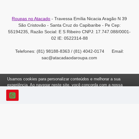
Roupas no Atacado
- Travessa Emília Nicacia Aragão N 39
São Cristovão - Santa Cruz do Capibaribe - Pe Cep:
55194235, Razão Social: E S Ribeiro CNPJ: 17.747.088/0001-
02 IE: 0522314-88
Telefones: (81) 98188-8363 / (81) 4042-0174 Email:
sac@atacadaodaroupa.com
Usamos cookies para personalizar conteúdos e melhorar a sua
experiência. Ao navegar neste site, você concorda com a nossa
Política de Cookies.
Roupas no Atacado 2012-2022, Todos os direitos reservados.
Ok, Entendi