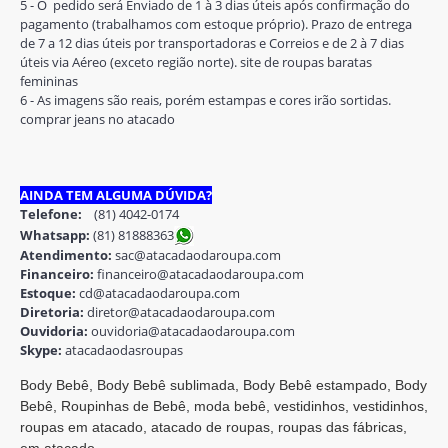
5 - O pedido será Enviado de 1 à 3 dias úteis após confirmação do
pagamento (trabalhamos com estoque próprio). Prazo de entrega
de 7 a 12 dias úteis por transportadoras e Correios e de 2 à 7 dias
úteis via Aéreo (exceto região norte). site de roupas baratas
femininas
6 - As imagens são reais, porém estampas e cores irão sortidas.
comprar jeans no atacado
AINDA TEM ALGUMA DÚVIDA?
Telefone:
(81) 4042-0174
Whatsapp:
(81) 8188836
3
Atendimento:
sac@atacadaodaroupa.com
Financeiro:
financeiro@atacadaodaroupa.com
Estoque:
cd@atacadaodaroupa.com
Diretoria:
diretor@atacadaodaroupa.com
Ouvidoria:
ouvidoria@atacadaodaroupa.com
Skype:
atacadaodasroupas
Body Bebê, Body Bebê sublimada, Body Bebê estampado, Body
Bebê, Roupinhas de Bebê, moda bebê, vestidinhos, vestidinhos,
roupas em atacado, atacado de roupas, roupas das fábricas,