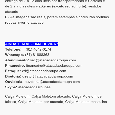
entrega de 7 a 12 dias úteis por transportadoras e Correios e
de 2 à 7 dias úteis via Aéreo (exceto região norte). vestidos
atacado
6 - As imagens são reais, porém estampas e cores irão sortidas.
roupas inverno atacado
AINDA TEM ALGUMA DÚVIDA?
Telefone:
(81) 4042-0174
Whatsapp:
(81) 8188836
3
Atendimento:
sac@atacadaodaroupa.com
Financeiro:
financeiro@atacadaodaroupa.com
Estoque:
cd@atacadaodaroupa.com
Diretoria:
diretor@atacadaodaroupa.com
Ouvidoria:
ouvidoria@atacadaodaroupa.com
Skype:
atacadaodasroupas
Calça Moletom, Calça Moletom atacado, Calça Moletom de
fabrica, Calça Moletom por atacado, Calça Moletom masculina