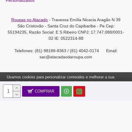
Personalizados
Roupas no Atacado
- Travessa Emília Nicacia Aragão N 39
São Cristovão - Santa Cruz do Capibaribe - Pe Cep:
55194235, Razão Social: E S Ribeiro CNPJ: 17.747.088/0001-
02 IE: 0522314-88
Telefones: (81) 98188-8363 / (81) 4042-0174 Email:
sac@atacadaodaroupa.com
Usamos cookies para personalizar conteúdos e melhorar a sua
experiência. Ao navegar neste site, você concorda com a nossa
Política de Cookies.
COMPRAR
Roupas no Atacado 2012-2022, Todos os direitos reservados.
Ok, Entendi